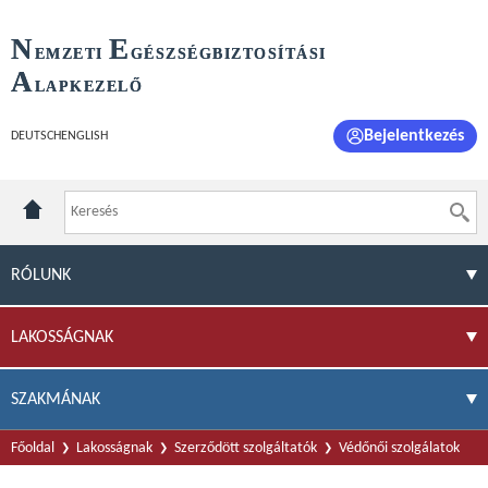
N
E
EMZETI
GÉSZSÉGBIZTOSÍTÁSI
A
LAPKEZELŐ
Bejelentkezés
DEUTSCH
ENGLISH
RÓLUNK
LAKOSSÁGNAK
SZAKMÁNAK
Főoldal
Lakosságnak
Szerződött szolgáltatók
Védőnői szolgálatok