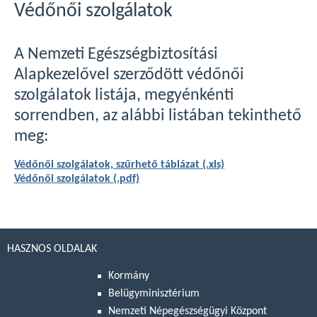
Védőnői szolgálatok
A Nemzeti Egészségbiztosítási
Alapkezelővel szerződött védőnői
szolgálatok listája, megyénkénti
sorrendben, az alábbi listában tekinthető
meg:
Védőnői szolgálatok, szűrhető táblázat (.xls)
Védőnői szolgálatok (.pdf)
HASZNOS OLDALAK
Kormány
Belügyminisztérium
Nemzeti Népegészségügyi Központ