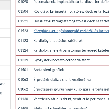
01090
Pacemakerek, implantálható kardioverter-defibr
01504
Rövidtávú keringéstámogató eszközök és tartozé
01521
Hosszútávú keringéstámogató eszközök és tartoz
01523
Középtávú keringéstámogató eszközök és tarto
01123
Kardiológiai ablációs katéterek
01124
Kardiológiai elektroanatómiai térképező katéte
01339
Gyógyszerkibocsátó coronaria stent
01501
Aorta stent-graftok
01063
Érprotézis dialízis shunt készítéséhez
AIS"
01062
Érprotézisek gyűrűs vagy külső spirál erősítéssel
SE
01130
Ventriculo-atrialis shunt, ventriculo-peritoneal