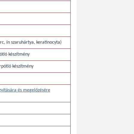
rc, ín szaruhártya, keratinocyta)
pótló készítmény
rpótló készítmény
ógyítására és megelőzésére