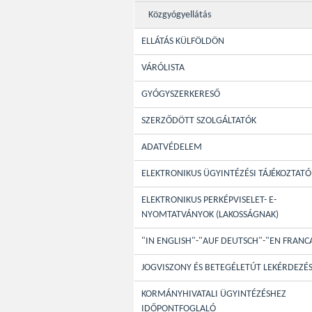
Közgyógyellátás
ELLÁTÁS KÜLFÖLDÖN
VÁRÓLISTA
GYÓGYSZERKERESŐ
SZERZŐDÖTT SZOLGÁLTATÓK
ADATVÉDELEM
ELEKTRONIKUS ÜGYINTÉZÉSI TÁJÉKOZTATÓ
ELEKTRONIKUS PERKÉPVISELET- E-
NYOMTATVÁNYOK (LAKOSSÁGNAK)
"IN ENGLISH"-"AUF DEUTSCH"-"EN FRANC
JOGVISZONY ÉS BETEGÉLETÚT LEKÉRDEZÉ
KORMÁNYHIVATALI ÜGYINTÉZÉSHEZ
IDŐPONTFOGLALÓ