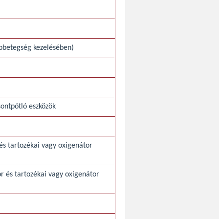
pbetegség kezelésében)
ontpótló eszközök
 és tartozékai vagy oxigenátor
r és tartozékai vagy oxigenátor