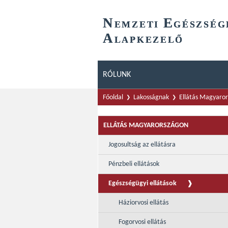
N
E
EMZETI
GÉSZSÉG
A
LAPKEZELŐ
RÓLUNK
Főoldal
Lakosságnak
Ellátás Magyaro
ELLÁTÁS MAGYARORSZÁGON
Jogosultság az ellátásra
Pénzbeli ellátások
Egészségügyi ellátások
Háziorvosi ellátás
Fogorvosi ellátás