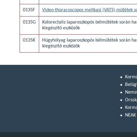
0135F
Video-thoracoscopos mellkasi (VATS) műtétek s
0135G
Kolorectalis laparoszkopós bélműtétek során ha
kiegészítő eszközök
0135K
Húgyhólyag laparoszkopós bélműtétek során has
kiegészítő eszközök
Korm
Belüg
Nemze
Orszá
Kormá
NEAK 