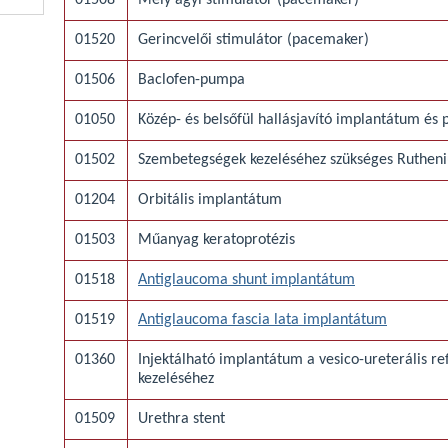
01508
Mély agyi stimulátor (pacemaker)
01520
Gerincvelői stimulátor (pacemaker)
01506
Baclofen-pumpa
01050
Közép- és belsőfül hallásjavító implantátum és 
01502
Szembetegségek kezeléséhez szükséges Rutheni
01204
Orbitális implantátum
01503
Műanyag keratoprotézis
01518
Antiglaucoma shunt implantátum
01519
Antiglaucoma fascia lata implantátum
01360
Injektálható implantátum a vesico-ureterális ref
kezeléséhez
01509
Urethra stent