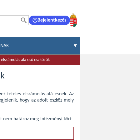
Bejelentkezés
ÁNAK
 elszámolás alá eső eszközök
ök
yek tételes elszámolás alá esnek. Az
gjelenik, hogy az adott eszköz mely
et nem határoz meg intézményi kört.