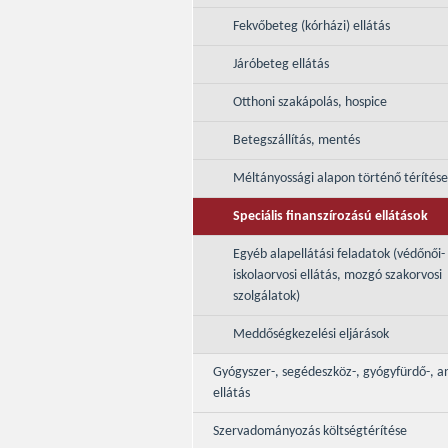
Fekvőbeteg (kórházi) ellátás
Járóbeteg ellátás
Otthoni szakápolás, hospice
Betegszállítás, mentés
Méltányossági alapon történő térítés
Speciális finanszírozású ellátások
Egyéb alapellátási feladatok (védőnői-
iskolaorvosi ellátás, mozgó szakorvosi
szolgálatok)
Meddőségkezelési eljárások
Gyógyszer-, segédeszköz-, gyógyfürdő-, a
ellátás
Szervadományozás költségtérítése