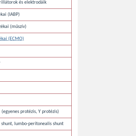
illátorok és elektrodáik
kai (IABP)
ékai (műszív)
zékai (ECMO)
r
 (egyenes protézis, Y protézis)
is shunt, lumbo-peritonealis shunt