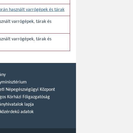
orán használt varrógépek és tárak
sznált varrógépek, tárak és
znált varrógépek, tárak és
ány
yminisztérium
ti Népegészségügyi Központ
gos Kórházi Főigazgatóság
nyhivatalok lapja
közérdekű adatok