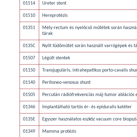
01514
Ureter stent
01510
Hereprotézis
01351
Mély-rectum és nyelőcső műtétek során haszná
tárak
0135C
Nyílt tüdőműtét során használt varrógépek és t
01507
Légúti stentek
01150
Transjuguláris, intrahepatikus porto-cavalis shun
01140
Peritoneo-venosus shunt
01505
Percután rádiófrekvenciás máj-tumor ablációs 
01346
Implantálható tartós ér- és epiduralis katéter
0135E
Egyszer használatos eszköz vacuum core biop
01349
Mamma protézis