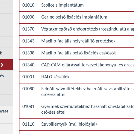
01010
Scoliosis implantátum
01000
Gerinc belső fixációs implantátum
01370
Végtagmegőrző endoprotézis (rosszindulatú ala
01343
Maxillo-faciális helyreállító protézisek
01338
Maxillo-faciális belső fixációs eszközök
ek
01340
CAD-CAM eljárással tervezett koponya- és arccs
 és
01001
HALO készülék
01080
Felnőtt szívműtétekhez használt szívstabilizátor
csőkészlettel
01081
Gyermek szívműtétekhez használt szívstabilizáto
nyatej
csőkészlettel
01110
Szívbillentyűk (mű, biológiai)