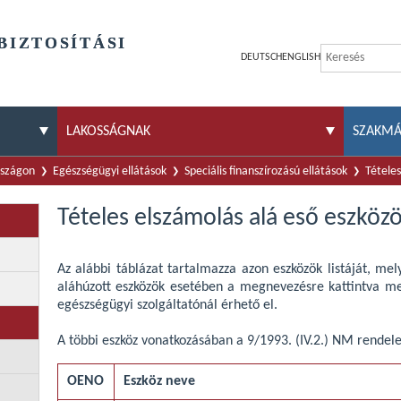
BIZTOSÍTÁSI
DEUTSCH
ENGLISH
LAKOSSÁGNAK
SZAKM
rszágon
Egészségügyi ellátások
Speciális finanszírozású ellátások
Tételes
Tételes elszámolás alá eső eszköz
Az alábbi táblázat tartalmazza azon eszközök listáját, mel
aláhúzott eszközök esetében a megnevezésre kattintva me
egészségügyi szolgáltatónál érhető el.
A többi eszköz vonatkozásában a 9/1993. (IV.2.) NM rendel
OENO
Eszköz neve