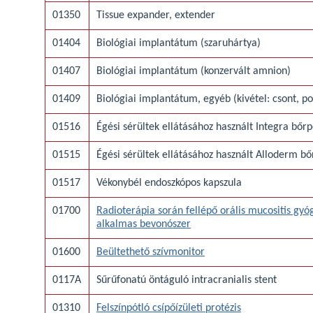
01350
Tissue expander, extender
01404
Biológiai implantátum (szaruhártya)
01407
Biológiai implantátum (konzervált amnion)
01409
Biológiai implantátum, egyéb (kivétel: csont, po
01516
Égési sérültek ellátásához használt Integra bőr
01515
Égési sérültek ellátásához használt Alloderm bő
01517
Vékonybél endoszkópos kapszula
01700
Radioterápia során fellépő orális mucositis gy
alkalmas bevonószer
01600
Beültethető szívmonitor
0117A
Sűrűfonatú öntáguló intracranialis stent
01310
Felszínpótló csípőízületi protézis