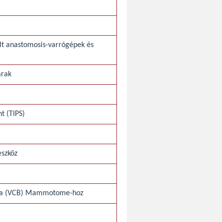
lt anastomosis-varrógépek és
árak
t (TIPS)
eszköz
szia (VCB) Mammotome-hoz