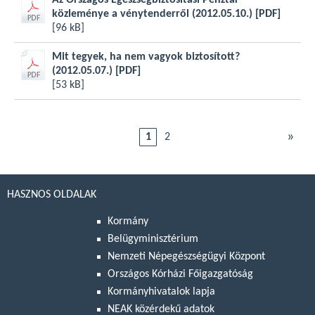
Az Országos Egészségbiztosítási Pénztár
közleménye a vénytenderről (2012.05.10.)
[PDF]
[96 kB]
Mit tegyek, ha nem vagyok biztosított?
(2012.05.07.)
[PDF]
[53 kB]
»
1
2
HASZNOS OLDALAK
Kormány
Belügyminisztérium
Nemzeti Népegészségügyi Központ
Országos Kórházi Főigazgatóság
Kormányhivatalok lapja
NEAK közérdekű adatok