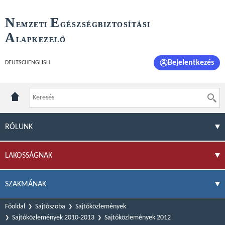
N
E
EMZETI
GÉSZSÉGBIZTOSÍTÁSI
A
LAPKEZELŐ
Bejelentkezés
DEUTSCH
ENGLISH
RÓLUNK
LAKOSSÁGNAK
SZAKMÁNAK
Főoldal
Sajtószoba
Sajtóközlemények
Sajtóközlemények 2010-2013
Sajtóközlemények 2012