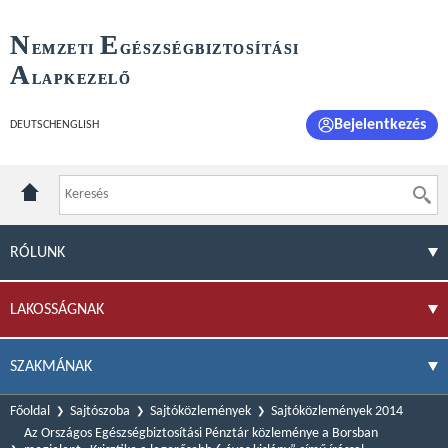
N
E
EMZETI
GÉSZSÉGBIZTOSÍTÁSI
A
LAPKEZELŐ
Bejelentkezés
DEUTSCH
ENGLISH
RÓLUNK
LAKOSSÁGNAK
SZAKMÁNAK
Főoldal
Sajtószoba
Sajtóközlemények
Sajtóközlemények 2014
Az Országos Egészségbiztosítási Pénztár közleménye a Borsban