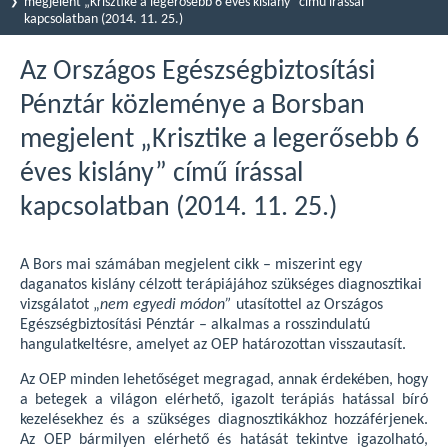
megjelent „Krisztike a legerősebb 6 éves kislány” című írással
kapcsolatban (2014. 11. 25.)
Az Országos Egészségbiztosítási
Pénztár közleménye a Borsban
megjelent „Krisztike a legerősebb 6
éves kislány” című írással
kapcsolatban (2014. 11. 25.)
A Bors mai számában megjelent cikk – miszerint egy
daganatos kislány célzott terápiájához szükséges diagnosztikai
vizsgálatot „
nem egyedi módon”
utasítottel az Országos
Egészségbiztosítási Pénztár – alkalmas a rosszindulatú
hangulatkeltésre, amelyet az OEP határozottan visszautasít.
Az OEP minden lehetőséget megragad, annak érdekében, hogy
a betegek a világon elérhető, igazolt terápiás hatással bíró
kezelésekhez és a szükséges diagnosztikákhoz hozzáférjenek.
Az OEP bármilyen elérhető és hatását tekintve igazolható,