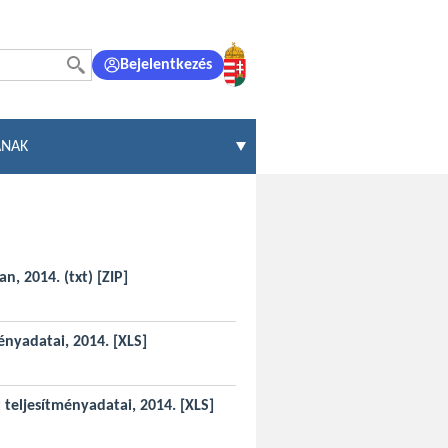
Bejelentkezés
ÁNAK
n, 2014. (txt)
[ZIP]
ményadatai, 2014.
[XLS]
t teljesítményadatai, 2014.
[XLS]