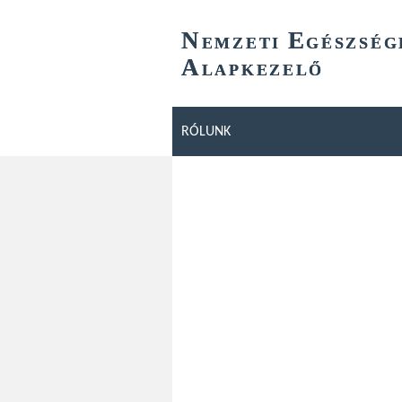
N
E
EMZETI
GÉSZSÉG
A
LAPKEZELŐ
RÓLUNK