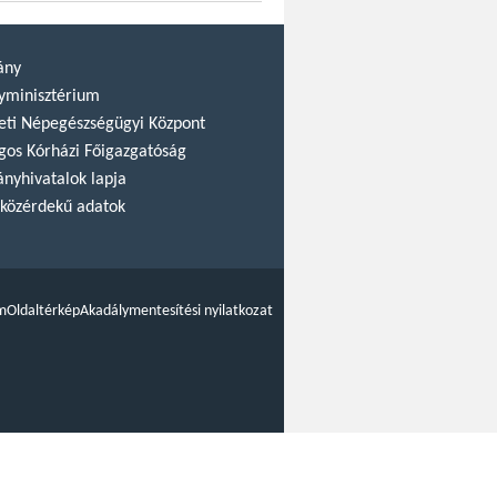
ány
yminisztérium
ti Népegészségügyi Központ
gos Kórházi Főigazgatóság
nyhivatalok lapja
közérdekű adatok
m
Oldaltérkép
Akadálymentesítési nyilatkozat