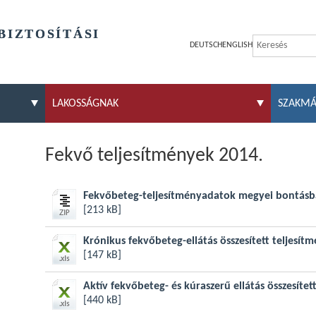
BIZTOSÍTÁSI
DEUTSCH
ENGLISH
LAKOSSÁGNAK
SZAKM
Fekvő teljesítmények 2014.
Fekvőbeteg-teljesítményadatok megyei bontásba
[213 kB]
Krónikus fekvőbeteg-ellátás összesített teljesít
[147 kB]
Aktív fekvőbeteg- és kúraszerű ellátás összesítet
[440 kB]