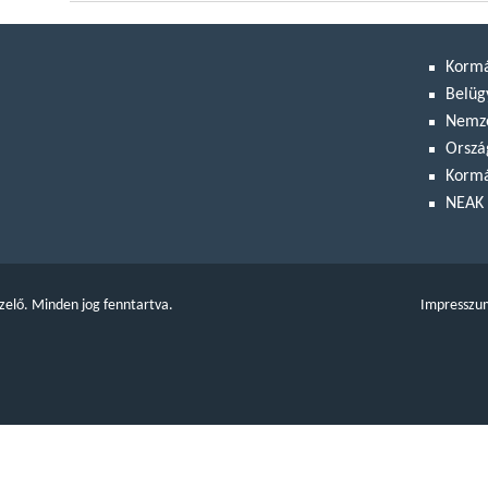
Korm
Belüg
Nemze
Orszá
Kormá
NEAK 
zelő. Minden jog fenntartva.
Impresszu