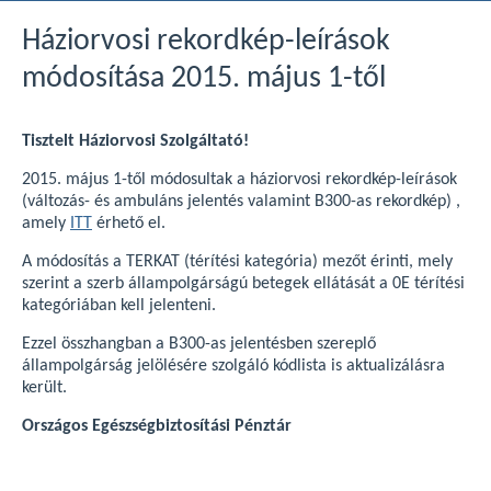
Háziorvosi rekordkép-leírások
módosítása 2015. május 1-től
Tisztelt Háziorvosi Szolgáltató!
2015. május 1-től módosultak a háziorvosi rekordkép-leírások
(változás- és ambuláns jelentés valamint B300-as rekordkép) ,
amely
ITT
érhető el.
A módosítás a TERKAT (térítési kategória) mezőt érinti, mely
szerint a szerb állampolgárságú betegek ellátását a 0E térítési
kategóriában kell jelenteni.
Ezzel összhangban a B300-as jelentésben szereplő
állampolgárság jelölésére szolgáló kódlista is aktualizálásra
került.
Országos Egészségbiztosítási Pénztár