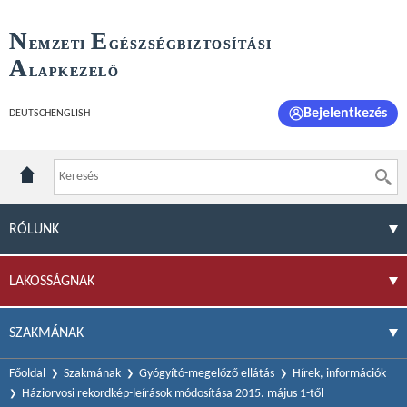
N
E
EMZETI
GÉSZSÉGBIZTOSÍTÁSI
A
LAPKEZELŐ
Bejelentkezés
DEUTSCH
ENGLISH
RÓLUNK
LAKOSSÁGNAK
SZAKMÁNAK
Főoldal
Szakmának
Gyógyító-megelőző ellátás
Hírek, információk
Háziorvosi rekordkép-leírások módosítása 2015. május 1-től