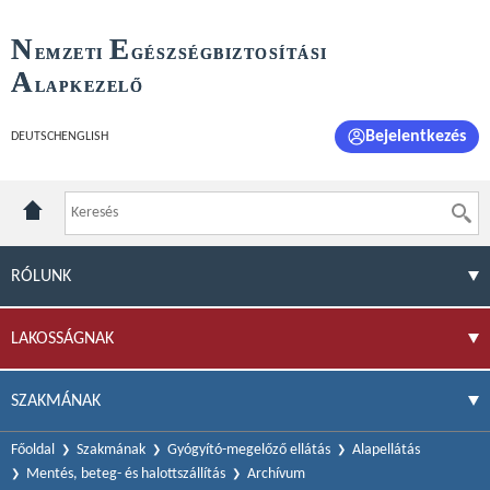
N
E
EMZETI
GÉSZSÉGBIZTOSÍTÁSI
A
LAPKEZELŐ
Bejelentkezés
DEUTSCH
ENGLISH
RÓLUNK
LAKOSSÁGNAK
SZAKMÁNAK
Főoldal
Szakmának
Gyógyító-megelőző ellátás
Alapellátás
Mentés, beteg- és halottszállítás
Archívum