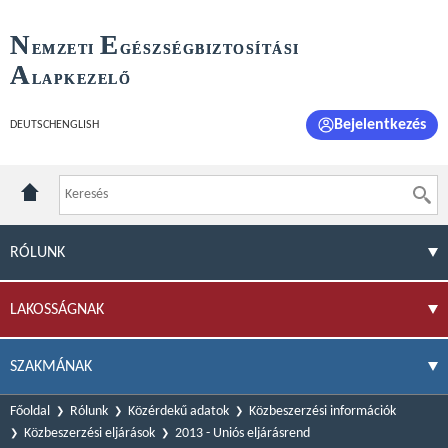
N
E
EMZETI
GÉSZSÉGBIZTOSÍTÁSI
A
LAPKEZELŐ
Bejelentkezés
DEUTSCH
ENGLISH
RÓLUNK
LAKOSSÁGNAK
SZAKMÁNAK
Főoldal
Rólunk
Közérdekű adatok
Közbeszerzési információk
Közbeszerzési eljárások
2013 - Uniós eljárásrend