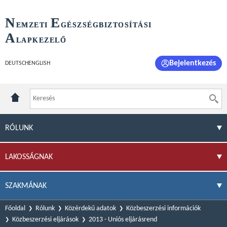
N
E
EMZETI
GÉSZSÉGBIZTOSÍTÁSI
A
LAPKEZELŐ
Bejelentkezés
DEUTSCH
ENGLISH
RÓLUNK
LAKOSSÁGNAK
SZAKMÁNAK
Főoldal
Rólunk
Közérdekű adatok
Közbeszerzési információk
Közbeszerzési eljárások
2013 - Uniós eljárásrend