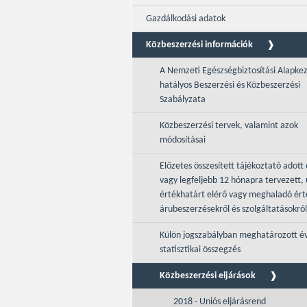
Gazdálkodási adatok
Közbeszerzési információk
A Nemzeti Egészségbiztosítási Alapke
hatályos Beszerzési és Közbeszerzési
Szabályzata
Közbeszerzési tervek, valamint azok
módosításai
Előzetes összesített tájékoztató adott 
vagy legfeljebb 12 hónapra tervezett, 
értékhatárt elérő vagy meghaladó ér
árubeszerzésekről és szolgáltatásokról
Külön jogszabályban meghatározott é
statisztikai összegzés
Közbeszerzési eljárások
2018 - Uniós eljárásrend