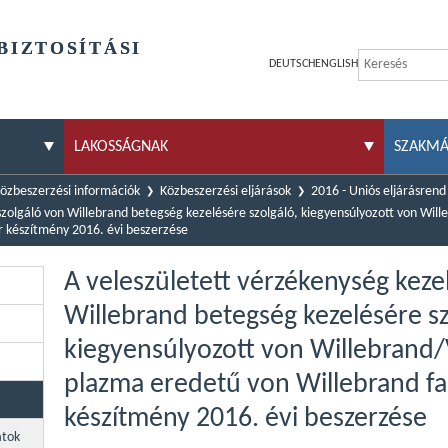
BIZTOSÍTÁSI
DEUTSCH
ENGLISH
LAKOSSÁGNAK
SZAKM
özbeszerzési információk
Közbeszerzési eljárások
2016 - Uniós eljárásrend
szolgáló von Willebrand betegség kezelésére szolgáló, kiegyensúlyozott von Will
or készítmény 2016. évi beszerzése
A veleszületett vérzékenység keze
Willebrand betegség kezelésére sz
kiegyensúlyozott von Willebrand/V
plazma eredetű von Willebrand fak
készítmény 2016. évi beszerzése
atok