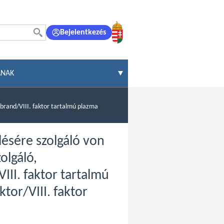
Bejelentkezés
ÁNAK
ebrand/VIII. faktor tartalmú plazma
lésére szolgáló von
olgáló,
III. faktor tartalmú
tor/VIII. faktor