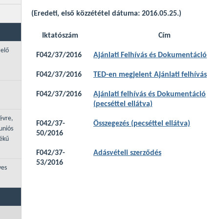
(Eredeti, első közzététel dátuma: 2016.05.25.)
Iktatószám
Cím
zelő
F042/37/2016
Ajánlati Felhívás és Dokumentáció
F042/37/2016
TED-en megjelent Ajánlati felhívás
F042/37/2016
Ajánlati felhívás és Dokumentáció
(pecséttel ellátva)
évre,
F042/37-
Összegezés (pecséttel ellátva)
uniós
50/2016
tékű
F042/37-
Adásvételi szerződés
53/2016
ves