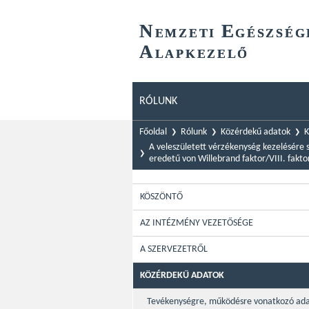
N
E
EMZETI
GÉSZSÉG
A
LAPKEZELŐ
RÓLUNK
Főoldal
Rólunk
Közérdekű adatok
K
A veleszületett vérzékenység kezelésére 
eredetű von Willebrand faktor/VIII. fakt
KÖSZÖNTŐ
AZ INTÉZMÉNY VEZETŐSÉGE
A SZERVEZETRŐL
KÖZÉRDEKŰ ADATOK
Tevékenységre, működésre vonatkozó ad