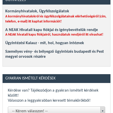
ÜGYINTÉZÉS
Kormányhivatalok, Ügyfélszolgálatok
A kormányhivatalokról és ügyfélszolgálatainak elérhetőségéről (cím,
telefon, e-mail)
itt kaphat információt!
A NEAK Hivatali kapu fiókjai és igénybevételük rendje
A NEAK hivatali kapu fiókjairól, használatuk rendjéről itt olvashat!
Ügyintézési Kalauz - mit, hol, hogyan intéznek
Személyes vény- és bélyegző ügyintézés budapesti és Pest
megyei orvosok részére
Összes
GYAKRAN ISMÉTELT KÉRDÉSEK
Kérdése van? Tájékozódjon a gyakran ismételt kérdések
között!
Válasszon a leggyakrabban keresett témakörökből!
-- Kérem válasszon! --