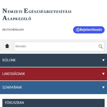
N
E
EMZETI
GÉSZSÉGBIZTOSÍTÁSI
A
LAPKEZELŐ
Bejelentkezés
DEUTSCH
ENGLISH
RÓLUNK
LAKOSSÁGNAK
SZAKMÁNAK
FÓKUSZBAN