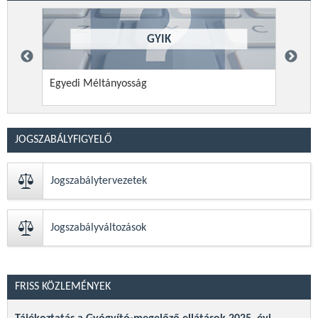
GYIK
Egyedi Méltányosság
a kif
hasz
JOGSZABÁLYFIGYELŐ
Jogszabálytervezetek
Jogszabályváltozások
FRISS KÖZLEMÉNYEK