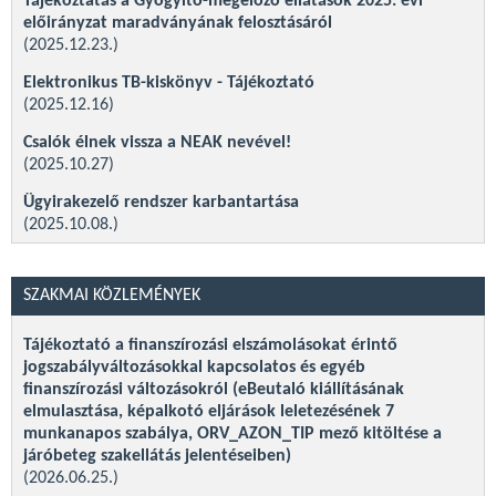
Tájékoztatás a Gyógyító-megelőző ellátások 2025. évi
előirányzat maradványának felosztásáról
(2025.12.23.)
Elektronikus TB-kiskönyv - Tájékoztató
(2025.12.16)
Csalók élnek vissza a NEAK nevével!
(2025.10.27)
Ügyirakezelő rendszer karbantartása
(2025.10.08.)
Megtévesztő sms a Nemzeti Egészségbiztosítási Alapkezelő
nevében
SZAKMAI KÖZLEMÉNYEK
(2025.09.12.)
Fake news a piacvezető cég kivonulása a kötszerpiacról!
Tájékoztató a finanszírozási elszámolásokat érintő
(2025.05.30.)
jogszabályváltozásokkal kapcsolatos és egyéb
finanszírozási változásokról (eBeutaló kiállításának
Visszaélnek a NEAK nevével
elmulasztása, képalkotó eljárások leletezésének 7
(2025.04.11.)
munkanapos szabálya, ORV_AZON_TIP mező kitöltése a
járóbeteg szakellátás jelentéseiben)
Szolgáltatás kiesés húsvétkor
(2026.06.25.)
(2025.04.03.)