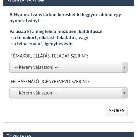
NYOMTATVÁNYTÁR
Háziorvosi és fogorvosi letelepedési pályázati felhívás 2026
Háziorvosi és fogorvosi praxisjog vásárlási pályázati
A Nyomtatványtárban kereshet ki leggyorsabban egy
felhívás 2026
nyomtatványt.
CT/MR rekordkép változás 2026.01
Válassza ki a megfelelő mezőben, kattintással
Közzétételre került a CT/MR teljesítmény jelentéseinek
- a témakört, ellátást, feladatot, vagy
elkészítéséhez szükséges rekordkép módosított verziója.
- a felhasználót, igénybevevőt.
TÉMAKÖR, ELLÁTÁS, FELADAT SZERINT:
Összes
-- Kérem válasszon! --
FELHASZNÁLÓ, IGÉNYBEVEVŐ SZERINT:
-- Kérem válasszon! --
SZŰRÉS