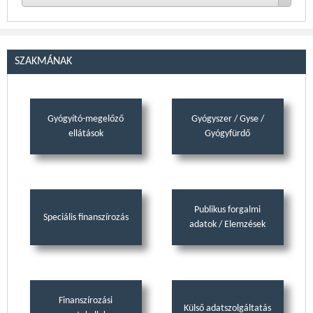
SZAKMÁNAK
Gyógyító-megelőző
Gyógyszer / Gyse /
ellátások
Gyógyfürdő
Publikus forgalmi
Speciális finanszírozás
adatok / Elemzések
Finanszírozási
Külső adatszolgáltatás