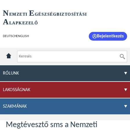
N
E
EMZETI
GÉSZSÉGBIZTOSÍTÁSI
A
LAPKEZELŐ
Bejelentkezés
DEUTSCH
ENGLISH
RÓLUNK
LAKOSSÁGNAK
SZAKMÁNAK
Megtévesztő sms a Nemzeti