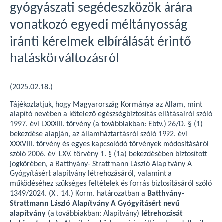
gyógyászati segédeszközök árára
vonatkozó egyedi méltányosság
iránti kérelmek elbírálását érintő
hatáskörváltozásról
(2025.02.18.)
Tájékoztatjuk, hogy Magyarország Kormánya az Állam, mint
alapító nevében a kötelező egészségbiztosítás ellátásairól szóló
1997. évi LXXXIII. törvény (a továbbiakban: Ebtv.) 26/D. § (1)
bekezdése alapján, az államháztartásról szóló 1992. évi
XXXVIII. törvény és egyes kapcsolódó törvények módosításáról
szóló 2006. évi LXV. törvény 1. § (1a) bekezdésében biztosított
jogkörében, a Batthyány- Strattmann László Alapítvány A
Gyógyításért alapítvány létrehozásáról, valamint a
működéséhez szükséges feltételek és forrás biztosításáról szóló
1349/2024. (XI. 14.) Korm. határozatban a
Batthyány-
Strattmann László Alapítvány A Gyógyításért nevű
alapítvány
(a továbbiakban: Alapítvány)
létrehozását