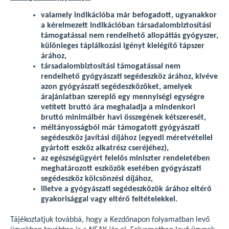
valamely indikációba már befogadott, ugyanakkor
a kérelmezett indikációban társadalombiztosítási
támogatással nem rendelhető allopátiás gyógyszer,
különleges táplálkozási igényt kielégítő tápszer
árához,
társadalombiztosítási támogatással nem
rendelhető gyógyászati segédeszköz árához, kivéve
azon gyógyászati segédeszközöket, amelyek
árajánlatban szereplő egy mennyiségi egységre
vetített bruttó ára meghaladja a mindenkori
bruttó minimálbér havi összegének kétszeresét,
méltányosságból már támogatott gyógyászati
segédeszköz javítási díjához (egyedi méretvétellel
gyártott eszköz alkatrész cseréjéhez),
az egészségügyért felelős miniszter rendeletében
meghatározott eszközök esetében gyógyászati
segédeszköz kölcsönzési díjához,
illetve a gyógyászati segédeszközök árához eltérő
gyakorisággal vagy eltérő feltételekkel.
Tájékoztatjuk továbbá, hogy a Kezdőnapon folyamatban levő