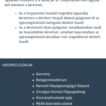
ügyekben továbbra is a NEAK jár el. Folyamatban levő ügynek
kell tekinteni a kérelmet,
ha a forgalomba hozatali engedély jogosultja
kérelmére a kérelem tárgyát képező gyógyszerről az
egészségbiztosító befogadó döntést hozott,
ha a kérelmező olyan gyógyszer vonatkozásában nyújt
be hosszabbítási kérelmet, amellyel kapcsolatban az
egészségbiztosító korábban már engedélyező döntést
hozott.
HASZNOS OLDALAK
Kormány
Belügyminisztérium
Nemzeti Népegészségügyi Központ
Országos Kórházi Főigazgatóság
Kormányhivatalok lapja
NEAK közérdekű adatok