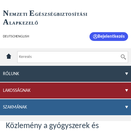
N
E
EMZETI
GÉSZSÉGBIZTOSÍTÁSI
A
LAPKEZELŐ
Bejelentkezés
DEUTSCH
ENGLISH
RÓLUNK
LAKOSSÁGNAK
SZAKMÁNAK
Közlemény a gyógyszerek és