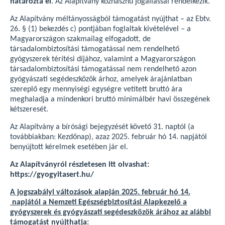
határozta el
. Az Alapítvány közhasznú jogállással rendelkezik.
Az Alapítvány méltányosságból támogatást nyújthat – az Ebtv.
26. § (1) bekezdés c) pontjában foglaltak kivételével – a
Magyarországon szakmailag elfogadott, de
társadalombiztosítási támogatással nem rendelhető
gyógyszerek térítési díjához, valamint a Magyarországon
társadalombiztosítási támogatással nem rendelhető azon
gyógyászati segédeszközök árhoz, amelyek árajánlatban
szereplő egy mennyiségi egységre vetített bruttó ára
meghaladja a mindenkori bruttó minimálbér havi összegének
kétszeresét.
Az Alapítvány a bírósági bejegyzését követő 31. naptól (a
továbbiakban: Kezdőnap), azaz 2025. február hó 14. napjától
benyújtott kérelmek esetében jár el.
Az Alapítványról részletesen itt olvashat:
https://gyogyitasert.hu/
A jogszabályi változások alapján 2025. február hó 14.
napjától a Nemzeti Egészségbiztosítási Alapkezelő a
gyógyszerek és gyógyászati segédeszközök árához az alábbi
támogatást nyújthatja: