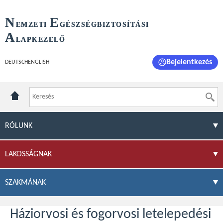
N
E
EMZETI
GÉSZSÉGBIZTOSÍTÁSI
A
LAPKEZELŐ
Bejelentkezés
DEUTSCH
ENGLISH
RÓLUNK
LAKOSSÁGNAK
SZAKMÁNAK
Háziorvosi és fogorvosi letelepedési