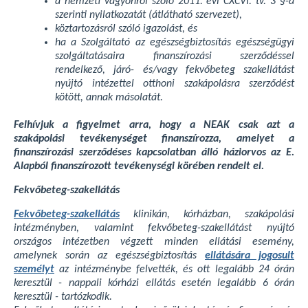
a nemzeti vagyonról szóló 2011. évi CXCVI. tv. 3 §-a
szerinti nyilatkozatát (átlátható szervezet),
köztartozásról szóló igazolást, és
ha a Szolgáltató az egészségbiztosítás egészségügyi
szolgáltatásaira finanszírozási szerződéssel
rendelkező, járó- és/vagy fekvőbeteg szakellátást
nyújtó intézettel otthoni szakápolásra szerződést
kötött, annak másolatát.
Felhívjuk a figyelmet arra, hogy a NEAK csak azt a
szakápolási tevékenységet finanszírozza, amelyet a
finanszírozási szerződéses kapcsolatban álló háziorvos az E.
Alapból finanszírozott tevékenységi körében rendelt el.
Fekvőbeteg-szakellátás
Fekvőbeteg-szakellátás
klinikán, kórházban, szakápolási
intézményben, valamint fekvőbeteg-szakellátást nyújtó
országos intézetben végzett minden ellátási esemény,
amelynek során az egészségbiztosítás
ellátására jogosult
személyt
az intézménybe felvették, és ott legalább 24 órán
keresztül - nappali kórházi ellátás esetén legalább 6 órán
keresztül - tartózkodik.