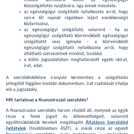
ellátási szerződést kötött az egészségügyi
közszolgáltatás nyújtására, úgy annak másolata,
az egészségügyi szolgáltató nyilatkozata arról, hogy
van-e 60 napnál régebben lejárt esedékességű
köztartozása,
az egészségügyi szolgáltató, valamint - ha az
egészségügyi szolgáltató közreműködő egészségügyi
szolgáltatót vesz igénybe - a közreműködő
egészségügyi szolgáltató nyilatkozata arról, hogy
átlátható szervezetnek minősül, továbbá
a külön jogszabályban meghatározott egyéb okirat,
irat, adat.
A szerződéskötésre irányuló kérelemhez a szolgáltatás
jellegétől függően további dokumentum, irat csatolását írhatja
elő a jogszabály.
Mit tartalmaz a finanszírozási szerződés?
A finanszírozási szerződés három részből áll, melynek az egyik
része a felek jogait és kötelezettségeit, valamint
együttműködésük kereteit megállapító
Általános Szerződési
Feltételek
(továbbiakban: ÁSZF), a másik része az egyedi