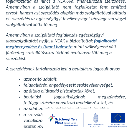
foglalkoztatja és nincs a NEAK-kal finanszírozási szerződése.
Amennyiben a szolgáltató nem foglalkoztat fent említett
orvost, hanem azt szerződés alapján más szolgáltatóval láttatja
el, szerződés az egészségügyi tevékenységet ténylegesen végző
szolgáltatóval köthető meg.
Amennyiben a szolgáltató foglalkozás-egészségügyi
alapszolgáltatást nyújt, a NEAK a biztosítottak
foglalkozási
megbetegedése és üzemi balesete
miatt szükségessé vált
járóbeteg-szakellátásokra történő beutalásra köti meg a
szerződést.
A szerződésnek tartalmaznia kell a beutalásra jogosult orvos
azonosító adatait,
feladatkörét, engedélyezett szaktevékenységét,
az általa ellátandó biztosítottak körét,
beutalási jogosultságának megszűnésére,
felfüggesztésére vonatkozó rendelkezéseket, és
az adatszolgáltatási kötelezettségét, továbbá
a szerződés hatályát, módosítására és felmondására
vonatkozó rendelkezéseket, a szerződés megszűnése
esetén követendő eljárást.