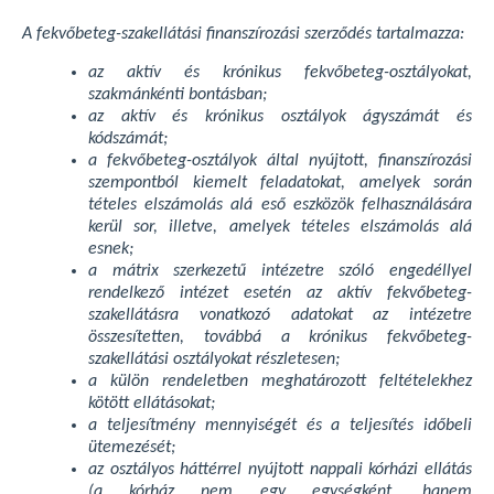
A fekvőbeteg-szakellátási finanszírozási szerződés tartalmazza:
az aktív és krónikus fekvőbeteg-osztályokat,
szakmánkénti bontásban;
az aktív és krónikus osztályok ágyszámát és
kódszámát;
a fekvőbeteg-osztályok által nyújtott, finanszírozási
szempontból kiemelt feladatokat, amelyek során
tételes elszámolás alá eső eszközök felhasználására
kerül sor, illetve, amelyek tételes elszámolás alá
esnek;
a mátrix szerkezetű intézetre szóló engedéllyel
rendelkező intézet esetén az aktív fekvőbeteg-
szakellátásra vonatkozó adatokat az intézetre
összesítetten, továbbá a krónikus fekvőbeteg-
szakellátási osztályokat részletesen;
a külön rendeletben meghatározott feltételekhez
kötött ellátásokat;
a teljesítmény mennyiségét és a teljesítés időbeli
ütemezését;
az osztályos háttérrel nyújtott nappali kórházi ellátás
(a kórház nem egy egységként, hanem