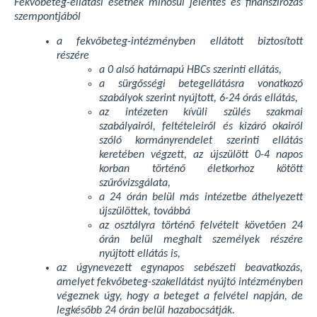
Fekvőbeteg-ellátási esetnek minősül jelentés és finanszírozás
szempontjából
a fekvőbeteg-intézményben ellátott biztosított
részére
a 0 alsó határnapú HBCs szerinti ellátás,
a sürgősségi betegellátásra vonatkozó
szabályok szerint nyújtott, 6-24 órás ellátás,
az intézeten kívüli szülés szakmai
szabályairól, feltételeiről és kizáró okairól
szóló kormányrendelet szerinti ellátás
keretében végzett, az újszülött 0-4 napos
korban történő életkorhoz kötött
szűrővizsgálata,
a 24 órán belül más intézetbe áthelyezett
újszülöttek, továbbá
az osztályra történő felvételt követően 24
órán belül meghalt személyek részére
nyújtott ellátás is,
az úgynevezett egynapos sebészeti beavatkozás,
amelyet fekvőbeteg-szakellátást nyújtó intézményben
végeznek úgy, hogy a beteget a felvétel napján, de
legkésőbb 24 órán belül hazabocsátják.