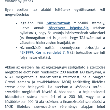
ellátást nyújtanak.
Ilyen esetben az alábbi feltételek együttesének kell
megvalósulnia:
legalább 200
biztosítottnak
minősülő személy,
illetve annak
törvényes képviselője
írásban
nyilatkozik, hogy őt kívánja háziorvosának választani
(ez önmagában azt is jelenti, hogy TAJ számukat a
választott háziorvoshoz leadják), és
közreműködő nélkül
,
személyesen biztosítja a
43/1999. Korm. rendelet
7. §
(2)
bekezdése szerinti
folyamatos ellátást.
Abban az esetben, ha az egészségügyi szolgáltató a szerződés
megkötése előtt nem rendelkezik 200 leadott TAJ kártyával, a
NEAK megkötheti a finanszírozási szerződést, ha a Magyar
Orvosi Kamara (a továbbiakban: MOK) területileg illetékes
szerve ebbe belegyezik. Ha azonban a későbbiek során -
szerződés megkötését követő 6. hónapban - a bejelentkezett
biztosítottak száma nem éri el a 200 főt, vagy az a
későbbiekben 200 fő alá csökken, a finanszírozási szerződést a
MOK illetékes szervezetének véleménye alapján lehet