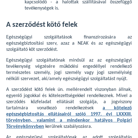
kapcsolódó - a halottak szállításával összefüggő
tevékenységek is.
A szerződést kötő felek
Egészségügyi szolgáltatások finanszírozására az
egészségbiztosítási szerv, azaz a NEAK és az egészségügyi
szolgáltató köt szerződést.
Egészségügyi szolgáltatónak minősül az az egészségügyi
tevékenység végzésére működési engedéllyel rendelkező
természetes személy, jogi személy vagy jogi személyiség
nélküli szervezet, aki/amely egészségügyi szolgáltatást nyújt.
A szerződést kötő felek ún. mellérendelt viszonyban állnak,
egyenlő jogokkal és kötelezettségekkel rendelkeznek. Mivel a
szerződés közfeladat ellátását szolgálja, a jogviszony
tartalmára vonatkozó rendelkezések
a kötelező
egészségbiztosítás ellátásairól szóló 1997. évi LXXXIII.
törvényben, valamint a mindenkor hatályos Polgári
Törvénykönyvben
kerülnek szabályozásra.
Az egészségügyi szolgáltatónak az adott szolgáltatás