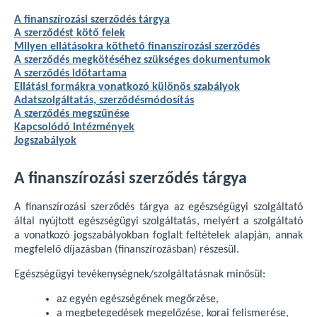
A finanszírozási szerződés tárgya
A szerződést kötő felek
Milyen ellátásokra köthető finanszírozási szerződés
A szerződés megkötéséhez szükséges dokumentumok
A szerződés időtartama
Ellátási formákra vonatkozó különös szabályok
Adatszolgáltatás, szerződésmódosítás
A szerződés megszűnése
Kapcsolódó intézmények
Jogszabályok
A finanszírozási szerződés tárgya
A finanszírozási szerződés tárgya az egészségügyi szolgáltató
által nyújtott egészségügyi szolgáltatás, melyért a szolgáltató
a vonatkozó jogszabályokban foglalt feltételek alapján, annak
megfelelő díjazásban (finanszírozásban) részesül.
Egészségügyi tevékenységnek/szolgáltatásnak minősül:
az egyén egészségének megőrzése,
a megbetegedések megelőzése, korai felismerése,