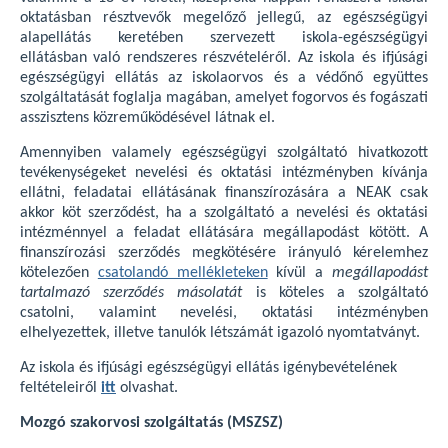
oktatásban résztvevők megelőző jellegű, az egészségügyi
alapellátás keretében szervezett iskola-egészségügyi
ellátásban való rendszeres részvételéről. Az iskola és ifjúsági
egészségügyi ellátás az iskolaorvos és a védőnő együttes
szolgáltatását foglalja magában, amelyet fogorvos és fogászati
asszisztens közreműködésével látnak el.
Amennyiben valamely egészségügyi szolgáltató hivatkozott
tevékenységeket nevelési és oktatási intézményben kívánja
ellátni, feladatai ellátásának finanszírozására a NEAK csak
akkor köt szerződést, ha a szolgáltató a nevelési és oktatási
intézménnyel a feladat ellátására megállapodást kötött. A
finanszírozási szerződés megkötésére irányuló kérelemhez
kötelezően
csatolandó mellékleteken
kívül a
megállapodást
tartalmazó szerződés másolatát
is köteles a szolgáltató
csatolni, valamint nevelési, oktatási intézményben
elhelyezettek, illetve tanulók létszámát igazoló nyomtatványt.
Az iskola és ifjúsági egészségügyi ellátás igénybevételének
feltételeiről
itt
olvashat.
Mozgó szakorvosi szolgáltatás (MSZSZ)