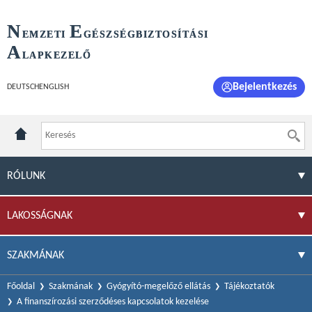
N
E
EMZETI
GÉSZSÉGBIZTOSÍTÁSI
A
LAPKEZELŐ
Bejelentkezés
DEUTSCH
ENGLISH
RÓLUNK
LAKOSSÁGNAK
SZAKMÁNAK
Főoldal
Szakmának
Gyógyító-megelőző ellátás
Tájékoztatók
A finanszírozási szerződéses kapcsolatok kezelése