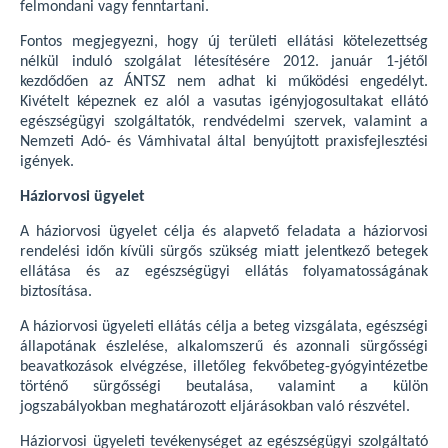
felmondani vagy fenntartani.
Fontos megjegyezni, hogy új területi ellátási kötelezettség
nélkül induló szolgálat létesítésére 2012. január 1-jétől
kezdődően az ÁNTSZ nem adhat ki működési engedélyt.
Kivételt képeznek ez alól a vasutas igényjogosultakat ellátó
egészségügyi szolgáltatók, rendvédelmi szervek, valamint a
Nemzeti Adó- és Vámhivatal által benyújtott praxisfejlesztési
igények.
Háziorvosi ügyelet
A háziorvosi ügyelet célja és alapvető feladata a háziorvosi
rendelési időn kívüli sürgős szükség miatt jelentkező betegek
ellátása és az egészségügyi ellátás folyamatosságának
biztosítása.
A háziorvosi ügyeleti ellátás célja a beteg vizsgálata, egészségi
állapotának észlelése, alkalomszerű és azonnali sürgősségi
beavatkozások elvégzése, illetőleg fekvőbeteg-gyógyintézetbe
történő sürgősségi beutalása, valamint a külön
jogszabályokban meghatározott eljárásokban való részvétel.
Háziorvosi ügyeleti tevékenységet az egészségügyi szolgáltató