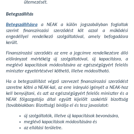
ütemezését.
Betegszállítás
Betegszállításra
a NEAK a külön jogszabályban foglaltak
szerint finanszírozási szerződést köt azzal a működési
engedéllyel rendelkező szolgáltatóval, amely befogadásra
került.
Finanszírozási szerződés az erre a jogcímre rendelkezésre álló
előirányzat mértékéig új szolgáltatóval, új kapacitásra, a
meglévő kapacitások módosítására az egészségügyért felelős
miniszter egyetértésével köthető, illetve módosítható.
Ha a betegszállítást végző szervezet finanszírozási szerződést
szeretne kötni a NEAK-kal, az erre irányuló igényét a NEAK-hoz
kell benyújtani, és azt az egészségügyért felelős miniszter és a
NEAK főigazgatója által együtt kijelölt szakértői bizottság
(továbbiakban: Bizottság) bírálja el és tesz javaslatot:
új szolgáltatók, illetve új kapacitások bevonására,
meglévő kapacitások módosítására és
az ellátási területre.