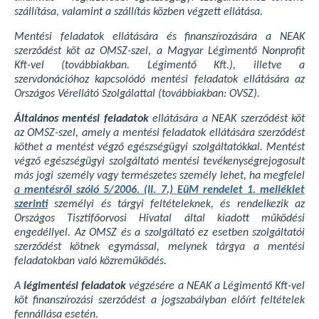
szállítása, valamint a szállítás közben végzett ellátása.
Mentési feladatok ellátására és finanszírozására a NEAK
szerződést köt az OMSZ-szel, a Magyar Légimentő Nonprofit
Kft-vel (továbbiakban. Légimentő Kft.), illetve a
szervdonációhoz kapcsolódó mentési feladatok ellátására az
Országos Vérellátó Szolgálattal (továbbiakban: OVSZ).
Általános mentési feladatok
ellátására a NEAK szerződést köt
az OMSZ-szel, amely a mentési feladatok ellátására szerződést
köthet a mentést végző egészségügyi szolgáltatókkal. Mentést
végző egészségügyi szolgáltató mentési tevékenységrejogosult
más jogi személy vagy természetes személy lehet, ha megfelel
a
mentésről szóló 5/2006. (II. 7.) EüM rendelet 1. melléklet
szerinti
személyi és tárgyi feltételeknek, és rendelkezik az
Országos Tisztifőorvosi Hivatal által kiadott működési
engedéllyel. Az OMSZ és a szolgáltató ez esetben szolgáltatói
szerződést kötnek egymással, melynek tárgya a mentési
feladatokban való közreműködés.
A
légimentési feladatok
végzésére a NEAK a Légimentő Kft-vel
köt finanszírozási szerződést a jogszabályban előírt feltételek
fennállása esetén.