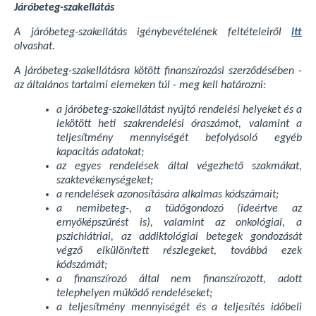
Járóbeteg-szakellátás
A járóbeteg-szakellátás igénybevételének feltételeiről
itt
olvashat.
A járóbeteg-szakellátásra kötött finanszírozási szerződésében -
az általános tartalmi elemeken túl - meg kell határozni:
a járóbeteg-szakellátást nyújtó rendelési helyeket és a
lekötött heti szakrendelési óraszámot, valamint a
teljesítmény mennyiségét befolyásoló egyéb
kapacitás adatokat;
az egyes rendelések által végezhető szakmákat,
szaktevékenységeket;
a rendelések azonosítására alkalmas kódszámait;
a nemibeteg-, a tüdőgondozó (ideértve az
ernyőképszűrést is), valamint az onkológiai, a
pszichiátriai, az addiktológiai betegek gondozását
végző elkülönített részlegeket, továbbá ezek
kódszámát;
a finanszírozó által nem finanszírozott, adott
telephelyen működő rendeléseket;
a teljesítmény mennyiségét és a teljesítés időbeli