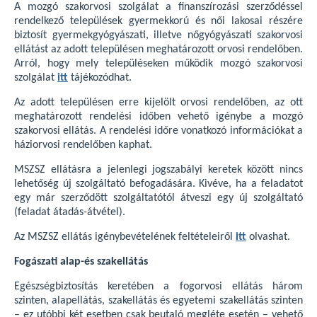
A mozgó szakorvosi szolgálat a finanszírozási szerződéssel
rendelkező települések gyermekkorú és női lakosai részére
biztosít gyermekgyógyászati, illetve nőgyógyászati szakorvosi
ellátást az adott településen meghatározott orvosi rendelőben.
Arról, hogy mely településeken működik mozgó szakorvosi
szolgálat
itt
tájékozódhat.
Az adott településen erre kijelölt orvosi rendelőben, az ott
meghatározott rendelési időben vehető igénybe a mozgó
szakorvosi ellátás. A rendelési időre vonatkozó információkat a
háziorvosi rendelőben kaphat.
MSZSZ ellátásra a jelenlegi jogszabályi keretek között nincs
lehetőség új szolgáltató befogadására. Kivéve, ha a feladatot
egy már szerződött szolgáltatótól átveszi egy új szolgáltató
(feladat átadás-átvétel).
Az MSZSZ ellátás igénybevételének feltételeiről
itt
olvashat.
Fogászati alap-és szakellátás
Egészségbiztosítás keretében a fogorvosi ellátás három
szinten, alapellátás, szakellátás és egyetemi szakellátás szinten
– ez utóbbi két esetben csak beutaló megléte esetén – vehető