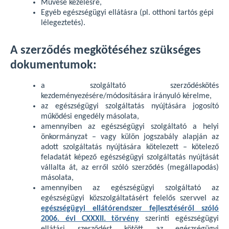
Művese kezelésre,
Egyéb egészségügyi ellátásra (pl. otthoni tartós gépi
lélegeztetés).
A szerződés megkötéséhez szükséges
dokumentumok:
a szolgáltató szerződéskötés
kezdeményezésére/módosítására irányuló kérelme,
az egészségügyi szolgáltatás nyújtására jogosító
működési engedély másolata,
amennyiben az egészségügyi szolgáltató a helyi
önkormányzat – vagy külön jogszabály alapján az
adott szolgáltatás nyújtására kötelezett – kötelező
feladatát képező egészségügyi szolgáltatás nyújtását
vállalta át, az erről szóló szerződés (megállapodás)
másolata,
amennyiben az egészségügyi szolgáltató az
egészségügyi közszolgáltatásért felelős szervvel az
egészségügyi ellátórendszer fejlesztéséről szóló
2006. évi CXXXII. törvény
szerinti egészségügyi