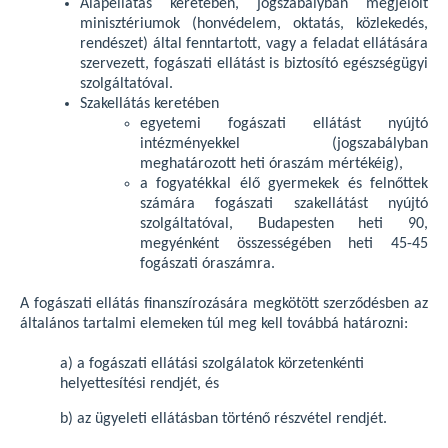
Alapellátás keretében, jogszabályban megjelölt
minisztériumok (honvédelem, oktatás, közlekedés,
rendészet) által fenntartott, vagy a feladat ellátására
szervezett, fogászati ellátást is biztosító egészségügyi
szolgáltatóval.
Szakellátás keretében
egyetemi fogászati ellátást nyújtó
intézményekkel (jogszabályban
meghatározott heti óraszám mértékéig),
a fogyatékkal élő gyermekek és felnőttek
számára fogászati szakellátást nyújtó
szolgáltatóval, Budapesten heti 90,
megyénként összességében heti 45-45
fogászati óraszámra.
A fogászati ellátás finanszírozására megkötött szerződésben az
általános tartalmi elemeken túl meg kell továbbá határozni:
a) a fogászati ellátási szolgálatok körzetenkénti
helyettesítési rendjét, és
b) az ügyeleti ellátásban történő részvétel rendjét.