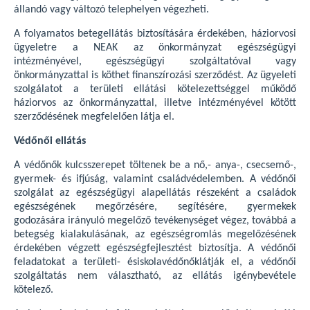
állandó vagy változó telephelyen végezheti.
A folyamatos betegellátás biztosítására érdekében, háziorvosi
ügyeletre a NEAK az önkormányzat egészségügyi
intézményével, egészségügyi szolgáltatóval vagy
önkormányzattal is köthet finanszírozási szerződést. Az ügyeleti
szolgálatot a területi ellátási kötelezettséggel működő
háziorvos az önkormányzattal, illetve intézményével kötött
szerződésének megfelelően látja el.
Védőnői ellátás
A védőnők kulcsszerepet töltenek be a nő,- anya-, csecsemő-,
gyermek- és ifjúság, valamint családvédelemben. A védőnői
szolgálat az egészségügyi alapellátás részeként a családok
egészségének megőrzésére, segítésére, gyermekek
godozására irányuló megelőző tevékenységet végez, továbbá a
betegség kialakulásának, az egészségromlás megelőzésének
érdekében végzett egészségfejlesztést biztosítja. A védőnői
feladatokat a területi- ésiskolavédőnőklátják el, a védőnői
szolgáltatás nem választható, az ellátás igénybevétele
kötelező.