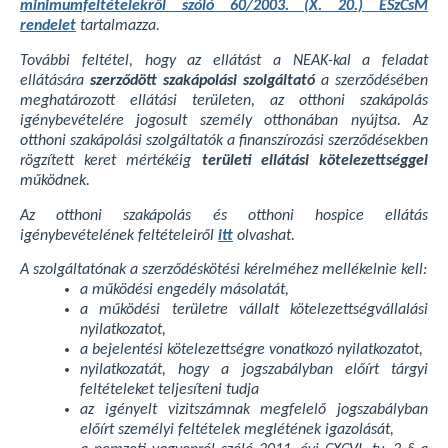
minimumfeltételekről szóló 60/2003. (X. 20.) ESzCsM
rendelet
tartalmazza.
További feltétel, hogy az ellátást a NEAK-kal a feladat
ellátására
szerződött szakápolási szolgáltató
a szerződésében
meghatározott ellátási területen, az otthoni szakápolás
igénybevételére jogosult személy otthonában nyújtsa. Az
otthoni szakápolási szolgáltatók a finanszírozási szerződésekben
rögzített keret mértékéig
területi ellátási kötelezettséggel
működnek.
Az otthoni szakápolás és otthoni hospice ellátás
igénybevételének feltételeiről
itt
olvashat.
A szolgáltatónak a szerződéskötési kérelméhez mellékelnie kell:
a működési engedély másolatát,
a működési területre vállalt kötelezettségvállalási
nyilatkozatot,
a bejelentési kötelezettségre vonatkozó nyilatkozatot,
nyilatkozatát, hogy a jogszabályban előírt tárgyi
feltételeket teljesíteni tudja
az igényelt vizitszámnak megfelelő jogszabályban
előírt személyi feltételek meglétének igazolását,