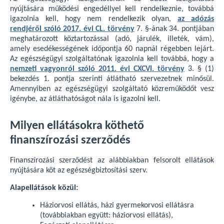
nyújtására működési engedéllyel kell rendelkeznie, továbbá
igazolnia kell, hogy nem rendelkezik olyan,
az adózás
rendjéről szóló
2017. évi CL. törvény
7. §-ának 34. pontjában
meghatározott köztartozással (adó, járulék, illeték, vám),
amely esedékességének időpontja 60 napnál régebben lejárt.
Az egészségügyi szolgáltatónak igazolnia kell továbbá, hogy a
nemzeti vagyonról szóló 2011. évi CXCVI. törvény
3. § (1)
bekezdés 1. pontja szerinti átlátható szervezetnek minősül.
Amennyiben az egészségügyi szolgáltató közreműködőt vesz
igénybe, az átláthatóságot nála is igazolni kell.
Milyen ellátásokra köthető
finanszírozási szerződés
Finanszírozási szerződést az alábbiakban felsorolt ellátások
nyújtására köt az egészségbiztosítási szerv.
Alapellátások közül:
Háziorvosi ellátás, házi gyermekorvosi ellátásra
(továbbiakban együtt: háziorvosi ellátás),