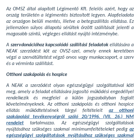
Az OMSZ által alapított Légimentő Kft. felelős azért, hogy az
ország területén a légimentés biztosított legyen. Alapfeladata
az országon belüli mentés, illetve a betegszállítás ellátása. Ez
jellemzően súlyos állapotú sérültek őrzött szállítását jelenti a
magasabb szintű, végleges ellátást nyújtó intézménybe.
A
szervdonációhoz kapcsolódó szállítási feladatok
ellátására a
NEAK szerződést köt az OVSZ-szel, amely ennek keretében
végzi a szervátültetést végző orvos vagy munkacsoport, a szerv
és a vérminta szállítást.
Otthoni szakápolás és hospice
A NEAK a szerződést olyan egészségügyi szolgáltatóval köti
meg, amely a feladat ellátására jogosító működési engedéllyel
rendelkezik és megfelel a külön jogszabályban foglalt
követelményeknek. Az otthoni szakápolás és otthoni hospice
ellátás működtetésének tárgyi feltételeit
az otthoni
szakápolási tevékenységről szóló 20/1996. (VII. 26.) NM
rendelet
tartalmazza. Az egészségügyi szolgáltatások
nyújtásához szükséges szakmai minimumfeltételeket pedig
az
egészségügyi szolgáltatások nyújtásához szükséges szakmai