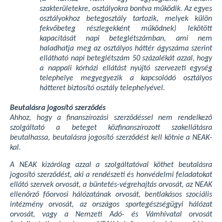
szakterületekre, osztályokra bontva működik. Az egyes
osztályokhoz betegosztály tartozik, melyek külön
fekvőbeteg részlegekként működnek) lekötött
kapacitását napi beteglétszámban, ami nem
haladhatja meg az osztályos háttér ágyszáma szerint
ellátható napi beteglétszám 50 százalékát azzal, hogy
a nappali kórházi ellátást nyújtó szervezeti egység
telephelye megyegyezik a kapcsolódó osztályos
hátteret biztosító osztály telephelyével.
Beutalásra jogosító szerződés
Ahhoz, hogy a finanszírozási szerződéssel nem rendelkező
szolgáltató a beteget közfinanszírozott szakellátásra
beutalhassa, beutalásra jogosító szerződést kell kötnie a NEAK-
kal.
A NEAK kizárólag azzal a szolgáltatóval köthet beutalásra
jogosító szerződést, aki a rendészeti és honvédelmi feladatokat
ellátó szervek orvosát, a büntetés-végrehajtás orvosát, az NEAK
ellenőrző főorvosi hálózatának orvosát, bentlakásos szociális
intézmény orvosát, az országos sportegészségügyi hálózat
orvosát, vagy a Nemzeti Adó- és Vámhivatal orvosát