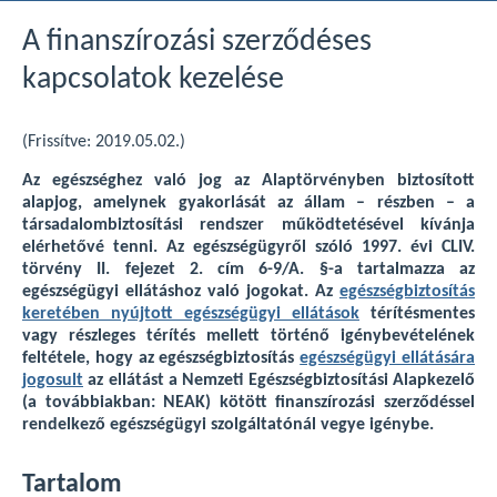
A finanszírozási szerződéses
kapcsolatok kezelése
(Frissítve: 2019.05.02.)
Az egészséghez való jog az Alaptörvényben biztosított
alapjog, amelynek gyakorlását az állam – részben – a
társadalombiztosítási rendszer működtetésével kívánja
elérhetővé tenni. Az egészségügyről szóló 1997. évi CLIV.
törvény II. fejezet 2. cím 6-9/A. §-a tartalmazza az
egészségügyi ellátáshoz való jogokat. Az
egészségbiztosítás
keretében nyújtott egészségügyi ellátások
térítésmentes
vagy részleges térítés mellett történő igénybevételének
feltétele, hogy az egészségbiztosítás
egészségügyi ellátására
jogosult
az ellátást a Nemzeti Egészségbiztosítási Alapkezelő
(a továbbiakban: NEAK) kötött finanszírozási szerződéssel
rendelkező egészségügyi szolgáltatónál vegye igénybe.
Tartalom