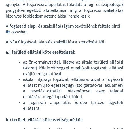
igénybe. A fogorvosi alapellátás feladata a fog- és szájbetegek
gyógyító-megelőző alapellátása, míg a fogorvosi szakellátás
bizonyos többletkompetenciákkal rendelkezik.
A fogászati alap- és szakellátás igénybevételének feltételeiről
itt
olvashat.
A NEAK fogászati alap-és szakellátásra szerződést köt:
a.) területi ellátási kötelezettséggel:
az önkormányzattal, illetve az általa területi ellátási
(körzet) kötelezettséggel megbízott fogászati ellátást
nyújtó szolgáltatóval,
iskolai, ifjúsági fogászati ellátásra, azzal a fogászati
ellátást nyújtó egészségügyi szolgáltatóval, aki/amely
a nevelési-oktatási intézménnyel ezen feladat
ellátására megállapodást kötött
a fogászati alapellátás körébe tartozó ügyeleti
ellátásra.
b.) területi ellátási kötelezettség nélkül: