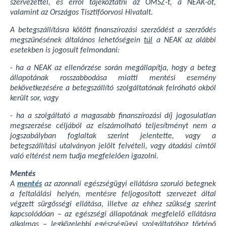
szervezettel, és erről tájékoztatni az OMSZ-t, a NEAK-ot,
valamint az Országos Tisztifőorvosi Hivatalt.
A betegszállításra kötött finanszírozási szerződést a szerződés
megszűnésének általános lehetőségein
túl
a NEAK az alábbi
esetekben is jogosult felmondani:
- ha a NEAK az ellenőrzése során megállapítja, hogy a beteg
állapotának rosszabbodása miatti mentési esemény
bekövetkezésére a betegszállító szolgáltatónak felróható okból
került sor, vagy
- ha a szolgáltató a magasabb finanszírozási díj jogosulatlan
megszerzése céljából az elszámolható teljesítményt nem a
jogszabályban foglaltak szerint jelentette, vagy a
betegszállítási utalványon jelölt felvételi, vagy átadási címtől
való eltérést nem tudja megfelelően igazolni.
Mentés
A
mentés
az azonnali egészségügyi ellátásra szoruló betegnek
a feltalálási helyén, mentésre feljogosított szervezet által
végzett sürgősségi ellátása, illetve az ehhez szükség szerint
kapcsolódóan – az egészségi állapotának megfelelő ellátásra
alkalmas – legközelebbi egészségügyi szolgáltatóhoz történő