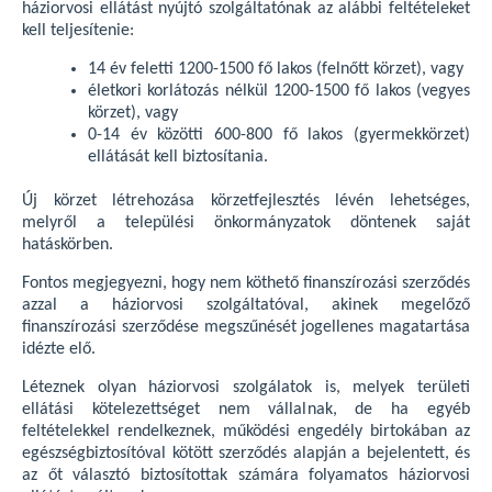
háziorvosi ellátást nyújtó szolgáltatónak az alábbi feltételeket
kell teljesítenie:
14 év feletti 1200-1500 fő lakos (felnőtt körzet), vagy
életkori korlátozás nélkül 1200-1500 fő lakos (vegyes
körzet), vagy
0-14 év közötti 600-800 fő lakos (gyermekkörzet)
ellátását kell biztosítania.
Új körzet létrehozása körzetfejlesztés lévén lehetséges,
melyről a települési önkormányzatok döntenek saját
hatáskörben.
Fontos megjegyezni, hogy nem köthető finanszírozási szerződés
azzal a háziorvosi szolgáltatóval, akinek megelőző
finanszírozási szerződése megszűnését jogellenes magatartása
idézte elő.
Léteznek olyan háziorvosi szolgálatok is, melyek területi
ellátási kötelezettséget nem vállalnak, de ha egyéb
feltételekkel rendelkeznek, működési engedély birtokában az
egészségbiztosítóval kötött szerződés alapján a bejelentett, és
az őt választó biztosítottak számára folyamatos háziorvosi