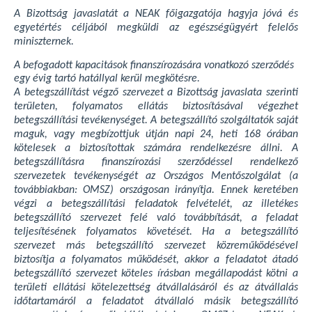
A Bizottság javaslatát a NEAK főigazgatója hagyja jóvá és
egyetértés céljából megküldi az egészségügyért felelős
miniszternek.
A befogadott kapacitások finanszírozására vonatkozó szerződés
egy évig tartó hatállyal kerül megkötésre.
A betegszállítást végző szervezet a Bizottság javaslata szerinti
területen, folyamatos ellátás biztosításával végezhet
betegszállítási tevékenységet. A betegszállító szolgáltatók saját
maguk, vagy megbízottjuk útján napi 24, heti 168 órában
kötelesek a biztosítottak számára rendelkezésre állni. A
betegszállításra finanszírozási szerződéssel rendelkező
szervezetek tevékenységét az Országos Mentőszolgálat (a
továbbiakban: OMSZ) országosan irányítja. Ennek keretében
végzi a betegszállítási feladatok felvételét, az illetékes
betegszállító szervezet felé való továbbítását, a feladat
teljesítésének folyamatos követését. Ha a betegszállító
szervezet más betegszállító szervezet közreműködésével
biztosítja a folyamatos működését, akkor a feladatot átadó
betegszállító szervezet köteles írásban megállapodást kötni a
területi ellátási kötelezettség átvállalásáról és az átvállalás
időtartamáról a feladatot átvállaló másik betegszállító