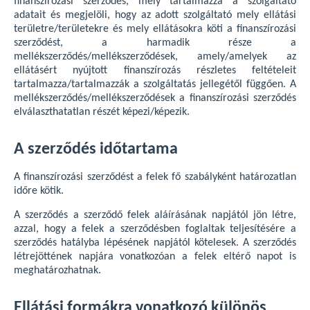
finanszírozási szerződés, mely tartalmazza a szolgáltató
adatait és megjelöli, hogy az adott szolgáltató mely ellátási
területre/területekre és mely ellátásokra köti a finanszírozási
szerződést, a harmadik része a
mellékszerződés/mellékszerződések, amely/amelyek az
ellátásért nyújtott finanszírozás részletes feltételeit
tartalmazza/tartalmazzák a szolgáltatás jellegétől függően. A
mellékszerződés/mellékszerződések a finanszírozási szerződés
elválaszthatatlan részét képezi/képezik.
A szerződés időtartama
A finanszírozási szerződést a felek fő szabályként határozatlan
időre kötik.
A szerződés a szerződő felek aláírásának napjától jön létre,
azzal, hogy a felek a szerződésben foglaltak teljesítésére a
szerződés hatályba lépésének napjától kötelesek. A szerződés
létrejöttének napjára vonatkozóan a felek eltérő napot is
meghatározhatnak.
Ellátási formákra vonatkozó különös