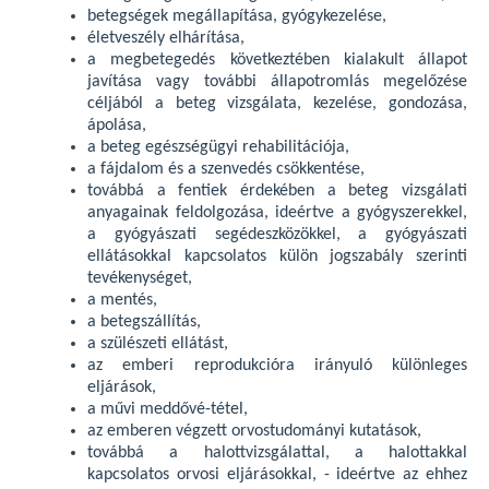
betegségek megállapítása, gyógykezelése,
életveszély elhárítása,
a megbetegedés következtében kialakult állapot
javítása vagy további állapotromlás megelőzése
céljából a beteg vizsgálata, kezelése, gondozása,
ápolása,
a beteg egészségügyi rehabilitációja,
a fájdalom és a szenvedés csökkentése,
továbbá a fentiek érdekében a beteg vizsgálati
anyagainak feldolgozása, ideértve a gyógyszerekkel,
a gyógyászati segédeszközökkel, a gyógyászati
ellátásokkal kapcsolatos külön jogszabály szerinti
tevékenységet,
a mentés,
a betegszállítás,
a szülészeti ellátást,
az emberi reprodukcióra irányuló különleges
eljárások,
a művi meddővé-tétel,
az emberen végzett orvostudományi kutatások,
továbbá a halottvizsgálattal, a halottakkal
kapcsolatos orvosi eljárásokkal, - ideértve az ehhez