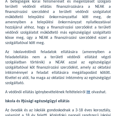
A betegségek korai felismerését és megelőzését szolgáló
területi védőnői ellátás finanszírozására a NEAK a
finanszírozási szerződést a területi védőnői szolgálatot
működtető települési önkormányzattal köti meg, de
amennyiben a települési önkormányzat nyilatkozatával
hozzájárul ahhoz, hogy a finanszírozási szerződést a területi
védőnői szolgálatot működtető más egészségügyi szolgáltató
kösse meg, úgy a NEAK a finanszírozási szerződést ezzel a
szolgáltatóval köti meg.
Az iskolavédőnői feladatok ellátására (amennyiben a
feladatellátás nem a területi védőnői ellátást végző
szolgálatban történik) a NEAK azzal az egészségügyi
szolgáltatóval köt finanszírozási szerződést, amely az oktatási
intézménnyel a feladat ellátására megállapodást kötött.
Kivétel ez alól, ha maga az oktatási intézmény az egészségügyi
szolgáltató.
A védőnői ellátás igénybevételének feltételeiről
itt
olvashat.
Iskola és ifjúsági egészségügyi ellátás
Az óvodák és az iskolák gondoskodnak a 3-18 éves korosztály,
valamint a 18 év feletti, középfokú nappali rendszerű iskolai