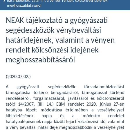
határidejének, valamint a vényen rendelt kölcsönzési idejének
meghosszabbításáról
NEAK tájékoztató a gyógyászati
segédeszközök vénybeváltási
határidejének, valamint a vényen
rendelt kölcsönzési idejének
meghosszabbításáról
(2020.07.02.)
A gyógyászati segédeszközök társadalombiztosítási
támogatásba történő befogadásáról, támogatással történő
rendeléséről, forgalmazásáról, javításáról és kölcsönzéséről
szóló 14/2007. (III. 14.) EüM rendelet 2020. június 27-én
hatályba lépett módosítása értelmében a veszélyhelyzet
kihirdetésének napja és a módosító rendelet
hatálybalépésének napja között lejárt kölcsönzési idő, valamint
a vény beváltási határideje meghosszabbodik a veszélyhelyzet