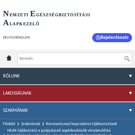
N
E
EMZETI
GÉSZSÉGBIZTOSÍTÁSI
A
LAPKEZELŐ
Bejelentkezés
DEUTSCH
ENGLISH
RÓLUNK
LAKOSSÁGNAK
SZAKMÁNAK
Főoldal
Szakmának
Koronavírussal kapcsolatos tájékoztatások
NEAK tájékoztató a gyógyászati segédeszközök vénybeváltási