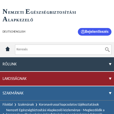
N
E
EMZETI
GÉSZSÉGBIZTOSÍTÁSI
A
LAPKEZELŐ
Bejelentkezés
DEUTSCH
ENGLISH
RÓLUNK
LAKOSSÁGNAK
SZAKMÁNAK
Főoldal
Szakmának
Koronavírussal kapcsolatos tájékoztatások
Nemzeti Egészségbiztosítási Alapkezelő közleménye - Megkezdődik a