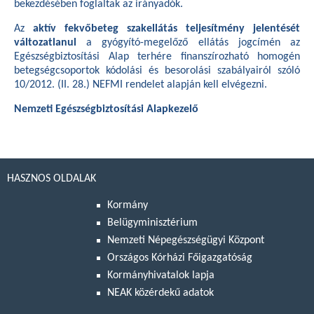
bekezdésében foglaltak az irányadók.
Az
aktív fekvőbeteg szakellátás teljesítmény jelentését
változatlanul
a gyógyító-megelőző ellátás jogcímén az
Egészségbiztosítási Alap terhére finanszírozható homogén
betegségcsoportok kódolási és besorolási szabályairól szóló
10/2012. (II. 28.) NEFMI rendelet
alapján kell elvégezni.
Nemzeti Egészségbiztosítási Alapkezelő
HASZNOS OLDALAK
Kormány
Belügyminisztérium
Nemzeti Népegészségügyi Központ
Országos Kórházi Főigazgatóság
Kormányhivatalok lapja
NEAK közérdekű adatok