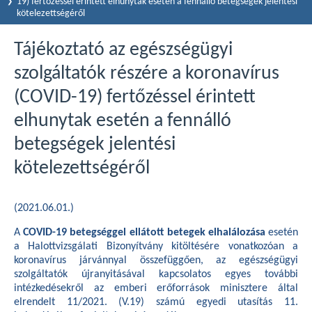
19) fertőzéssel érintett elhunytak esetén a fennálló betegségek jelentési
kötelezettségéről
Tájékoztató az egészségügyi
szolgáltatók részére a koronavírus
(COVID-19) fertőzéssel érintett
elhunytak esetén a fennálló
betegségek jelentési
kötelezettségéről
(2021.06.01.)
A
COVID-19 betegséggel ellátott betegek elhalálozása
esetén
a Halottvizsgálati Bizonyítvány kitöltésére vonatkozóan a
koronavírus járvánnyal összefüggően, az egészségügyi
szolgáltatók újranyitásával kapcsolatos egyes további
intézkedésekről az emberi erőforrások minisztere által
elrendelt 11/2021. (V.19) számú egyedi utasítás 11.