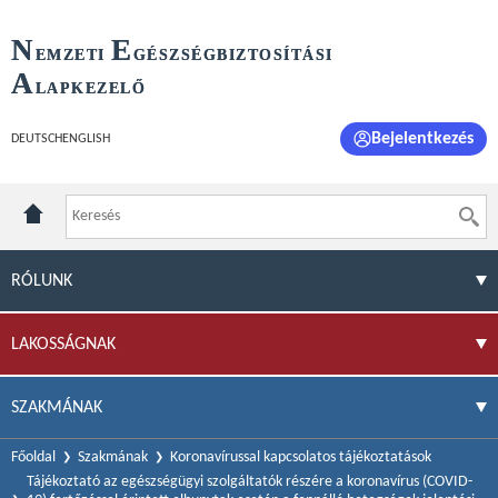
N
E
EMZETI
GÉSZSÉGBIZTOSÍTÁSI
A
LAPKEZELŐ
Bejelentkezés
DEUTSCH
ENGLISH
RÓLUNK
LAKOSSÁGNAK
SZAKMÁNAK
Főoldal
Szakmának
Koronavírussal kapcsolatos tájékoztatások
Tájékoztató az egészségügyi szolgáltatók részére a koronavírus (COVID-