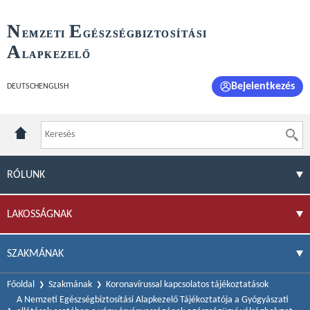
N
E
EMZETI
GÉSZSÉGBIZTOSÍTÁSI
A
LAPKEZELŐ
Bejelentkezés
DEUTSCH
ENGLISH
RÓLUNK
LAKOSSÁGNAK
SZAKMÁNAK
Főoldal
Szakmának
Koronavírussal kapcsolatos tájékoztatások
A Nemzeti Egészségbiztosítási Alapkezelő Tájékoztatója a Gyógyászati