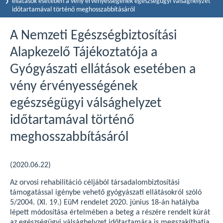
ellátások esetében a vény érvényességének egészségügyi válsághelyzet
időtartamával történő meghosszabbításáról
A Nemzeti Egészségbiztosítási
Alapkezelő Tájékoztatója a
Gyógyászati ellátások esetében a
vény érvényességének
egészségügyi válsághelyzet
időtartamával történő
meghosszabbításáról
(2020.06.22)
Az orvosi rehabilitáció céljából társadalombiztosítási
támogatással igénybe vehető gyógyászati ellátásokról szóló
5/2004. (XI. 19.) EüM rendelet 2020. június 18-án hatályba
lépett módosítása értelmében a beteg a részére rendelt kúrát
az egészségügyi válsághelyzet időtartamára is megszakíthatja.