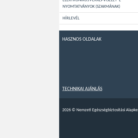
ELEKTRONIKUS PERKÉPVISELET- E-
NYOMTATVÁNYOK (SZAKMÁNAK)
HÍRLEVÉL
HASZNOS OLDALAK
TECHNIKAI AJÁNLÁS
2026
©
Nemzeti Egészségbiztosítási Alapke