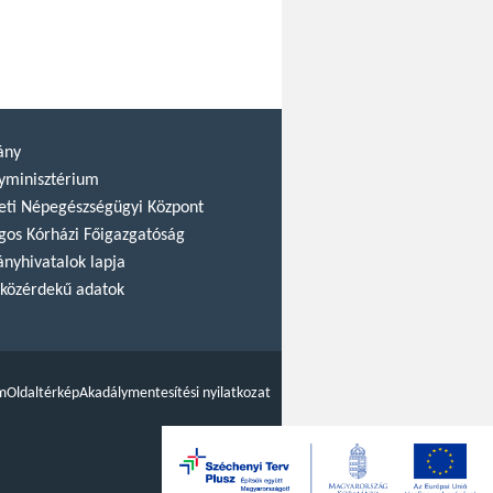
ány
yminisztérium
ti Népegészségügyi Központ
gos Kórházi Főigazgatóság
nyhivatalok lapja
közérdekű adatok
m
Oldaltérkép
Akadálymentesítési nyilatkozat