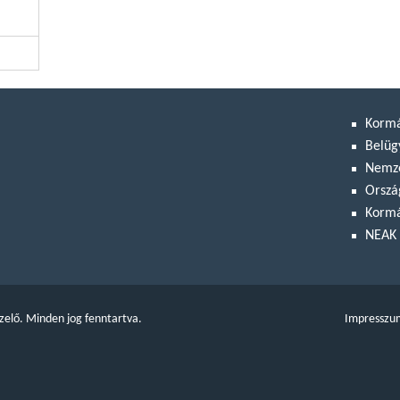
Korm
Belüg
Nemze
Orszá
Kormá
NEAK 
zelő. Minden jog fenntartva.
Impresszu