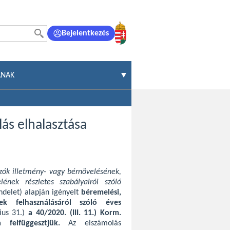
Bejelentkezés
ÁNAK
ás elhalasztása
ók illetmény- vagy bérnövelésének,
nek részletes szabályairól szóló
ndelet) alapján igényelt
béremelési,
ek felhasználásáról szóló éves
ius 31.)
a 40/2020. (III. 11.) Korm.
ra felfüggesztjük.
Az elszámolás