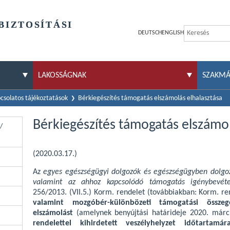
BIZTOSÍTÁSI
DEUTSCH
ENGLISH
LAKOSSÁGNAK
SZAKM
pcsolatos tájékoztatások
Bérkiegészítés támogatás elszámolás elhalasztása
Bérkiegészítés támogatás elszámol
/
(2020.03.17.)
Az
egyes egészségügyi dolgozók és egészségügyben dolgoz
valamint az ahhoz kapcsolódó támogatás igénybevételé
256/2013. (VII.5.) Korm. rendelet (továbbiakban: Korm. re
valamint mozgóbér-különbözeti támogatási összeg
elszámolást
(amelynek benyújtási határideje 2020. márc
rendelettel kihirdetett veszélyhelyzet időtartamá