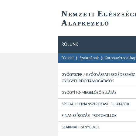
N
E
EMZETI
GÉSZSÉG
A
LAPKEZELŐ
RÓLUNK
Főoldal
Szakmának
Koronavírussal ka
GYÓGYSZER / GYÓGYÁSZATI SEGÉDESZKÖZ 
GYÓGYFÜRDŐ TÁMOGATÁSOK
GYÓGYÍTÓ-MEGELŐZŐ ELLÁTÁS
SPECIÁLIS FINANSZÍROZÁSÚ ELLÁTÁSOK
FINANSZÍROZÁSI PROTOKOLLOK
SZAKMAI IRÁNYELVEK