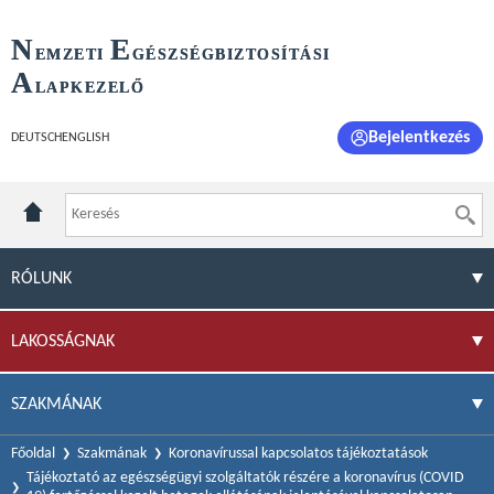
N
E
EMZETI
GÉSZSÉGBIZTOSÍTÁSI
A
LAPKEZELŐ
Bejelentkezés
DEUTSCH
ENGLISH
RÓLUNK
LAKOSSÁGNAK
SZAKMÁNAK
Főoldal
Szakmának
Koronavírussal kapcsolatos tájékoztatások
Tájékoztató az egészségügyi szolgáltatók részére a koronavírus (COVID