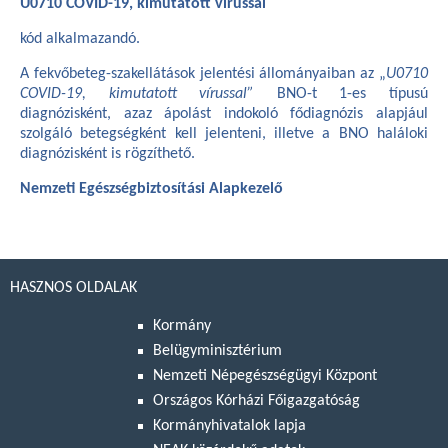
U0710 COVID-19, kimutatott vírussal
kód alkalmazandó.
A fekvőbeteg-szakellátások jelentési állományaiban az „
U0710
COVID-19, kimutatott vírussal”
BNO-t 1-es típusú
diagnózisként, azaz ápolást indokoló fődiagnózis alapjául
szolgáló betegségként kell jelenteni, illetve a BNO haláloki
diagnózisként is rögzíthető.
Nemzeti Egészségbiztosítási Alapkezelő
HASZNOS OLDALAK
Kormány
Belügyminisztérium
Nemzeti Népegészségügyi Központ
Országos Kórházi Főigazgatóság
Kormányhivatalok lapja