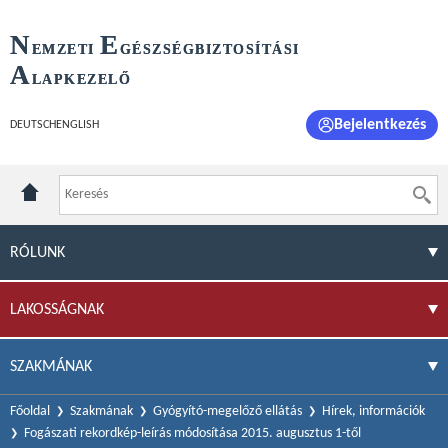
N
E
EMZETI
GÉSZSÉGBIZTOSÍTÁSI
A
LAPKEZELŐ
Bejelentkezés
DEUTSCH
ENGLISH
RÓLUNK
LAKOSSÁGNAK
SZAKMÁNAK
Főoldal
Szakmának
Gyógyító-megelőző ellátás
Hírek, információk
Fogászati rekordkép-leírás módosítása 2015. augusztus 1-től