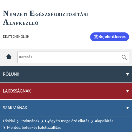
N
E
EMZETI
GÉSZSÉGBIZTOSÍTÁSI
A
LAPKEZELŐ
Bejelentkezés
DEUTSCH
ENGLISH
RÓLUNK
LAKOSSÁGNAK
SZAKMÁNAK
Főoldal
Szakmának
Gyógyító-megelőző ellátás
Alapellátás
Mentés, beteg- és halottszállítás