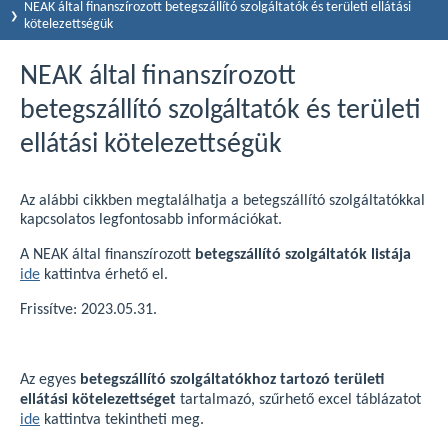
NEAK által finanszírozott betegszállító szolgáltatók és területi ellátási
kötelezettségük
NEAK által finanszírozott
betegszállító szolgáltatók és területi
ellátási kötelezettségük
Az alábbi cikkben megtalálhatja a betegszállító szolgáltatókkal
kapcsolatos legfontosabb információkat.
A NEAK által finanszírozott
betegszállító szolgáltatók listája
ide
kattintva érhető el.
Frissítve: 2023.05.31.
Az egyes
betegszállító szolgáltatókhoz tartozó területi
ellátási kötelezettséget
tartalmazó, szűrhető excel táblázatot
ide
kattintva tekintheti meg.