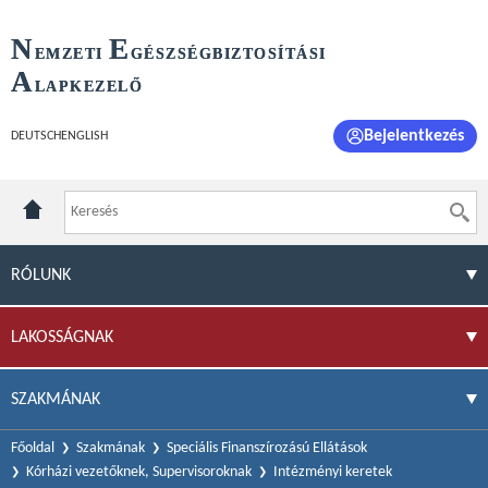
N
E
EMZETI
GÉSZSÉGBIZTOSÍTÁSI
A
LAPKEZELŐ
Bejelentkezés
DEUTSCH
ENGLISH
RÓLUNK
LAKOSSÁGNAK
SZAKMÁNAK
Főoldal
Szakmának
Speciális Finanszírozású Ellátások
Kórházi vezetőknek, Supervisoroknak
Intézményi keretek