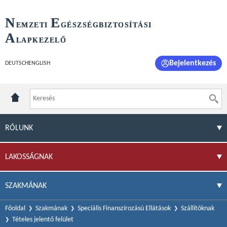
N
E
EMZETI
GÉSZSÉGBIZTOSÍTÁSI
A
LAPKEZELŐ
Bejelentkezés
DEUTSCH
ENGLISH
RÓLUNK
LAKOSSÁGNAK
SZAKMÁNAK
Főoldal
Szakmának
Speciális Finanszírozású Ellátások
Szállítóknak
Tételes jelentő felület