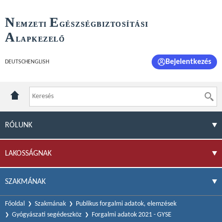
N
E
EMZETI
GÉSZSÉGBIZTOSÍTÁSI
A
LAPKEZELŐ
Bejelentkezés
DEUTSCH
ENGLISH
RÓLUNK
LAKOSSÁGNAK
SZAKMÁNAK
Főoldal
Szakmának
Publikus forgalmi adatok, elemzések
Gyógyászati segédeszköz
Forgalmi adatok 2021 - GYSE