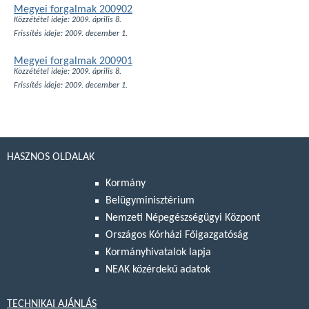
Megyei forgalmak 200902
Közzététel ideje: 2009. április 8.
Frissítés ideje: 2009. december 1.
Megyei forgalmak 200901
Közzététel ideje: 2009. április 8.
Frissítés ideje: 2009. december 1.
HASZNOS OLDALAK
Kormány
Belügyminisztérium
Nemzeti Népegészségügyi Központ
Országos Kórházi Főigazgatóság
Kormányhivatalok lapja
NEAK közérdekű adatok
TECHNIKAI AJÁNLÁS