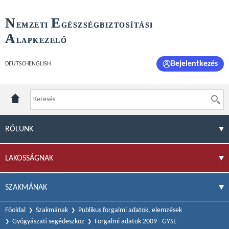
N
E
EMZETI
GÉSZSÉGBIZTOSÍTÁSI
A
LAPKEZELŐ
Bejelentkezés
DEUTSCH
ENGLISH
RÓLUNK
LAKOSSÁGNAK
SZAKMÁNAK
Főoldal
Szakmának
Publikus forgalmi adatok, elemzések
Gyógyászati segédeszköz
Forgalmi adatok 2009 - GYSE