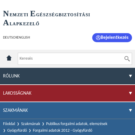
N
E
EMZETI
GÉSZSÉGBIZTOSÍTÁSI
A
LAPKEZELŐ
Bejelentkezés
DEUTSCH
ENGLISH
RÓLUNK
LAKOSSÁGNAK
SZAKMÁNAK
Főoldal
Szakmának
Publikus forgalmi adatok, elemzések
Gyógyfürdő
Forgalmi adatok 2012 - Gyógyfürdő