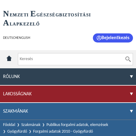
N
E
EMZETI
GÉSZSÉGBIZTOSÍTÁSI
A
LAPKEZELŐ
Bejelentkezés
DEUTSCH
ENGLISH
RÓLUNK
LAKOSSÁGNAK
SZAKMÁNAK
Főoldal
Szakmának
Publikus forgalmi adatok, elemzések
Gyógyfürdő
Forgalmi adatok 2010 - Gyógyfürdő