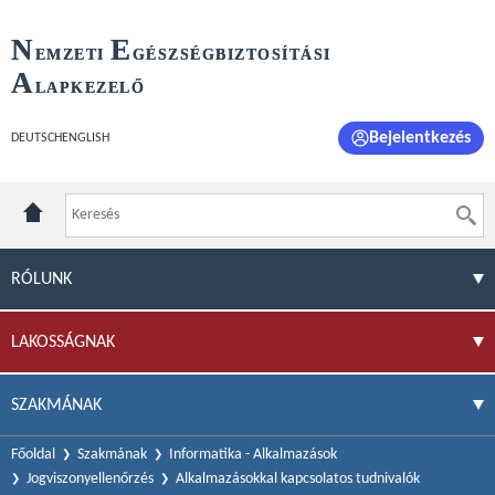
N
E
EMZETI
GÉSZSÉGBIZTOSÍTÁSI
A
LAPKEZELŐ
Bejelentkezés
DEUTSCH
ENGLISH
RÓLUNK
LAKOSSÁGNAK
SZAKMÁNAK
Főoldal
Szakmának
Informatika - Alkalmazások
Jogviszonyellenőrzés
Alkalmazásokkal kapcsolatos tudnivalók