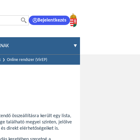
Bejelentkezés
ÁNAK
k
Online rendszer (VirEP)
ndő összeállításra került egy lista,
e található megyei szinten, jelölve
és direkt elérhetőségeiket is.
dás keretében szeretné a