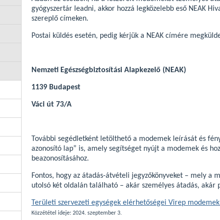
gyógyszertár leadni, akkor hozzá legközelebb eső NEAK Hiva
szereplő címeken.
Postai küldés esetén, pedig kérjük a NEAK címére megkülde
Nemzeti Egészségbiztosítási Alapkezelő (NEAK)
1139 Budapest
Váci út 73/A
További segédletként letölthető a modemek leírását és fén
azonosító lap” is, amely segítséget nyújt a modemek és ho
beazonosításához.
Fontos, hogy az átadás-átvételi jegyzőkönyveket – mely a
utolsó két oldalán található – akár személyes átadás, akár po
Területi szervezeti egységek elérhetőségei Virep modemek
Közzététel ideje: 2024. szeptember 3.