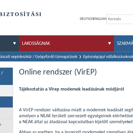
BIZTOSÍTÁSI
DEUTSCH
ENGLISH
LAKOSSÁGNAK
SZAKM
ászati segédeszköz / Gyógyfürdő támogatások
Egészségügyi vállalkozásokna
Online rendszer (VirEP)
 /
Tájékoztatás a Virep modemek leadásának módjáról
A VirEP rendszer változása miatt a modemek leadását segíte
amelyen a NEAK területi szervezeti egységeinek elérhetőség
a NEAK által az átadással kapcsolatban kijelölt személyeket 
s
Abban az esetben, ha a leszerelt modemeket személyes áta