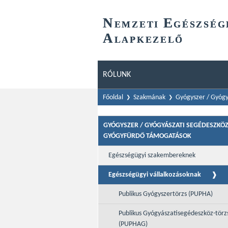
N
E
EMZETI
GÉSZSÉG
A
LAPKEZELŐ
RÓLUNK
Főoldal
Szakmának
Gyógyszer / Gyógy
GYÓGYSZER / GYÓGYÁSZATI SEGÉDESZKÖZ
GYÓGYFÜRDŐ TÁMOGATÁSOK
Egészségügyi szakembereknek
Egészségügyi vállalkozásoknak
Publikus Gyógyszertörzs (PUPHA)
Publikus Gyógyászatisegédeszköz-törz
(PUPHAG)