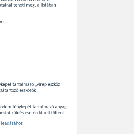
talnál teheti meg, a listában
ni:
yképét tartalmazó „virep eszköz
zzátartozó eszközök
 modem fényképét tartalmazó anyag
stai küldés esetén ki kell tölteni.
 leadásához