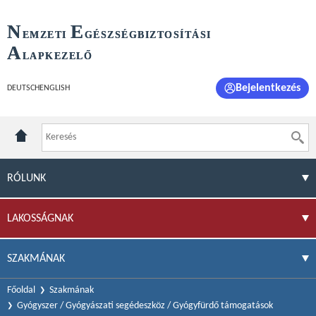
N
E
EMZETI
GÉSZSÉGBIZTOSÍTÁSI
A
LAPKEZELŐ
Bejelentkezés
DEUTSCH
ENGLISH
RÓLUNK
LAKOSSÁGNAK
SZAKMÁNAK
Főoldal
Szakmának
Gyógyszer / Gyógyászati segédeszköz / Gyógyfürdő támogatások