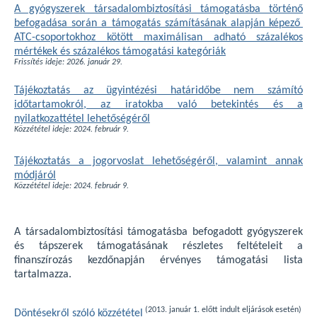
A gyógyszerek társadalombiztosítási támogatásba történő
befogadása során a támogatás számításának alapján képező
ATC-csoportokhoz kötött maximálisan adható százalékos
mértékek és százalékos támogatási kategóriák
Frissítés ideje: 2026. január 29.
Tájékoztatás az ügyintézési határidőbe nem számító
időtartamokról, az iratokba való betekintés és a
nyilatkozattétel lehetőségéről
Közzététel ideje: 2024. február 9.
Tájékoztatás a jogorvoslat lehetőségéről, valamint annak
módjáról
Közzététel ideje: 2024. február 9.
A társadalombiztosítási támogatásba befogadott gyógyszerek
és tápszerek támogatásának részletes feltételeit a
finanszírozás kezdőnapján érvényes támogatási lista
tartalmazza.
(2013. január 1. előtt indult eljárások esetén)
Döntésekről szóló közzététel