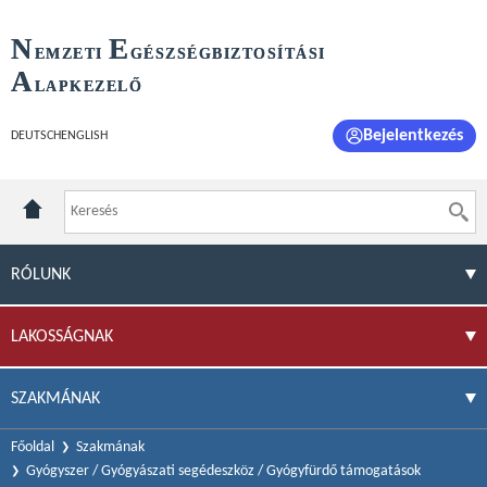
N
E
EMZETI
GÉSZSÉGBIZTOSÍTÁSI
A
LAPKEZELŐ
Bejelentkezés
DEUTSCH
ENGLISH
RÓLUNK
LAKOSSÁGNAK
SZAKMÁNAK
Főoldal
Szakmának
Gyógyszer / Gyógyászati segédeszköz / Gyógyfürdő támogatások