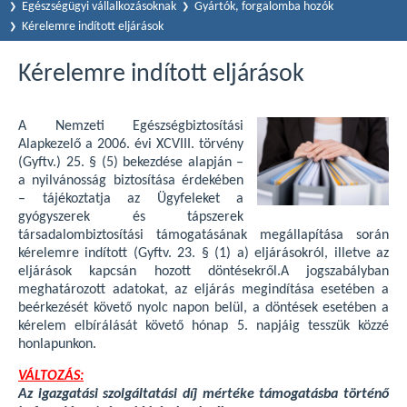
Egészségügyi vállalkozásoknak
Gyártók, forgalomba hozók
Kérelemre indított eljárások
Kérelemre indított eljárások
A Nemzeti Egészségbiztosítási
Alapkezelő a 2006. évi XCVIII. törvény
(Gyftv.) 25. § (5) bekezdése alapján –
a nyilvánosság biztosítása érdekében
– tájékoztatja az Ügyfeleket a
gyógyszerek és tápszerek
társadalombiztosítási támogatásának megállapítása során
kérelemre indított (Gyftv. 23. § (1) a) eljárásokról, illetve az
eljárások kapcsán hozott döntésekről.A jogszabályban
meghatározott adatokat, az eljárás megindítása esetében a
beérkezését követő nyolc napon belül, a döntések esetében a
kérelem elbírálását követő hónap 5. napjáig tesszük közzé
honlapunkon.
VÁLTOZÁS:
Az igazgatási szolgáltatási díj mértéke támogatásba történő