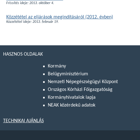
Frissítés ideje: 2013. október 4.
Közzététel az eljárások megindításáról (2012. évben)
Közzététel ideje: 2013. február 19.
HASZNOS OLDALAK
Kormány
Belügyminisztérium
Nemzeti Népegészségügyi Központ
Országos Kórházi Főigazgatóság
Kormányhivatalok lapja
NEAK közérdekű adatok
TECHNIKAI AJÁNLÁS