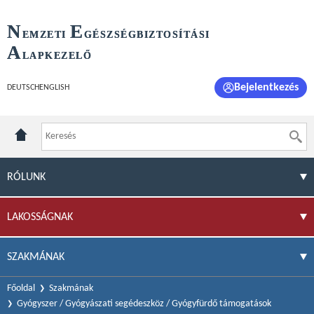
N
E
EMZETI
GÉSZSÉGBIZTOSÍTÁSI
A
LAPKEZELŐ
Bejelentkezés
DEUTSCH
ENGLISH
RÓLUNK
LAKOSSÁGNAK
SZAKMÁNAK
Főoldal
Szakmának
Gyógyszer / Gyógyászati segédeszköz / Gyógyfürdő támogatások