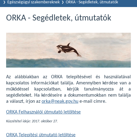
Egészségügyi szakembereknek
ORKA - Segédletek, útmutatók
ORKA - Segédletek, útmutatók
Az alábbiakban az ORKA telepítésével és használatával
kapcsolatos információkat találja. Amennyiben kérdése van a
működéssel kapcsolatban, kérjük tanulmányozza át a
segédleteket. Ha kérdéseire a dokumentumokban nem találja
a választ, írjon az
orka@neak.gov.hu
e-mail címre.
ORKA Felhasználói útmutató letöltése
Közzététel ideje: 2017. október 27.
ORKA Telepítési útmutató letöltése