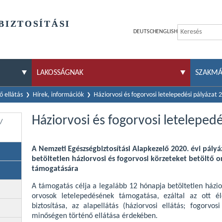
BIZTOSÍTÁSI
DEUTSCH
ENGLISH
LAKOSSÁGNAK
SZAKM
 ellátás
Hírek, információk
Háziorvosi és fogorvosi letelepedési pályázat 
Háziorvosi és fogorvosi leteleped
/
A Nemzeti Egészségbiztosítási Alapkezelő 2020. évi pályáz
betöltetlen háziorvosi és fogorvosi körzeteket betöltő 
támogatására
A támogatás célja a legalább 12 hónapja betöltetlen házior
orvosok letelepedésének támogatása, ezáltal az ott él
biztosítása, az alapellátás (háziorvosi ellátás; fogorvo
minőségen történő ellátása érdekében.