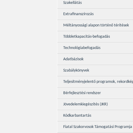
Szakellátás
Extrafinanszírozás
Méltányossági alapon történő térítések
Többletkapacitás-befogadás
Technológiabefogadás
Adatbázisok
Szabálykönyvek
Teljesítményjelentő programok, rekordké
Bérfejlesztési rendszer
Jövedelemkiegészítés (JKR)
Kódkarbantartás
Fiatal Szakorvosok Támogatási Programja