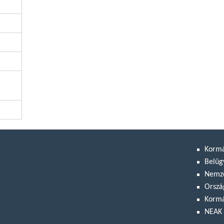
Korm
Belüg
Nemze
Orszá
Kormá
NEAK 