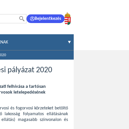
Bejelentkezés
ÁNAK
2020
ési pályázat 2020
ati felhívása a tartósan
orvosok letelepedésének
vosi és fogorvosi körzeteket betöltő
ő lakosság folyamatos ellátásának
si ellátás) magasabb színvonalon és