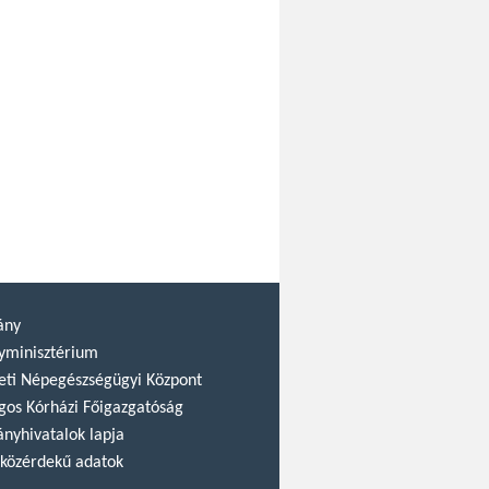
ány
yminisztérium
ti Népegészségügyi Központ
gos Kórházi Főigazgatóság
nyhivatalok lapja
közérdekű adatok