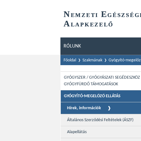
N
E
EMZETI
GÉSZSÉG
A
LAPKEZELŐ
RÓLUNK
Főoldal
Szakmának
Gyógyító-megelőző
GYÓGYSZER / GYÓGYÁSZATI SEGÉDESZKÖZ 
GYÓGYFÜRDŐ TÁMOGATÁSOK
GYÓGYÍTÓ-MEGELŐZŐ ELLÁTÁS
Hírek, információk
Általános Szerződési Feltételek (ÁSZF)
Alapellátás