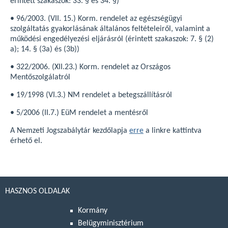
érintett szakaszok: 33. § és 34. §)
• 96/2003. (VII. 15.) Korm. rendelet az egészségügyi
szolgáltatás gyakorlásának általános feltételeiről, valamint a
működési engedélyezési eljárásról (érintett szakaszok: 7. § (2)
a); 14. § (3a) és (3b))
• 322/2006. (XII.23.) Korm. rendelet az Országos
Mentőszolgálatról
• 19/1998 (VI.3.) NM rendelet a betegszállításról
• 5/2006 (II.7.) EüM rendelet a mentésről
A Nemzeti Jogszabálytár kezdőlapja
erre
a linkre kattintva
érhető el.
HASZNOS OLDALAK
Kormány
Belügyminisztérium