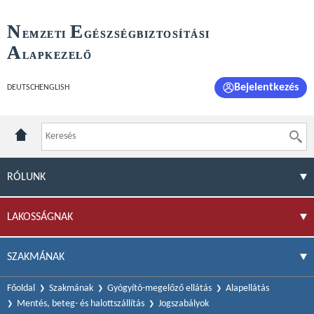
N
E
EMZETI
GÉSZSÉGBIZTOSÍTÁSI
A
LAPKEZELŐ
Bejelentkezés
DEUTSCH
ENGLISH
RÓLUNK
LAKOSSÁGNAK
SZAKMÁNAK
Főoldal
Szakmának
Gyógyító-megelőző ellátás
Alapellátás
Mentés, beteg- és halottszállítás
Jogszabályok