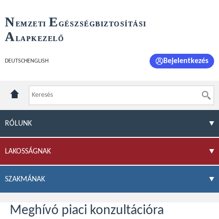
N
E
EMZETI
GÉSZSÉGBIZTOSÍTÁSI
A
LAPKEZELŐ
Bejelentkezés
DEUTSCH
ENGLISH
RÓLUNK
LAKOSSÁGNAK
SZAKMÁNAK
Meghívó piaci konzultációra