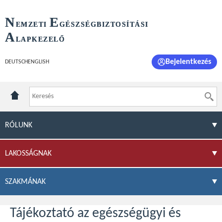
N
E
EMZETI
GÉSZSÉGBIZTOSÍTÁSI
A
LAPKEZELŐ
Bejelentkezés
DEUTSCH
ENGLISH
RÓLUNK
LAKOSSÁGNAK
SZAKMÁNAK
Tájékoztató az egészségügyi és