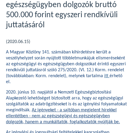
egészségügyben dolgozók bruttó
500.000 forint egyszeri rendkívüli
juttatásáról
(2020.06.15)
A Magyar Közlöny 141. számában kihirdetésre került a
veszélyhelyzet során nyújtott többletmunkájuk elismeréseként
az egészségügyi és egészségügyben dolgozókat érintő egyszeri
rendkívüli juttatásról szóló 275/2020. (VI. 12.) Korm. rendelet
(továbbiakban: Korm. rendelet), melynek tartalma
itt
érhető
el.
2020. június 10. napjától a Nemzeti Egészségbiztosítási
Alapkezelő lehetőséget biztosított arra, hogy az egészségügyi
szolgáltatók az adatrögzítéseket is és az igénylési folyamatokat
megindítsák.
Az igényeket - a sajtóban megjelent hírekkel
ellentétben - nem az egészségügyi és egészségügyben
dolgozók, hanem a munkáltatók, foglalkoztatók nyújtják be.
Az igénylési és jogosultsági feltételekkel kapcsolatban