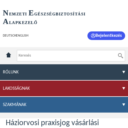
N
E
EMZETI
GÉSZSÉGBIZTOSÍTÁSI
A
LAPKEZELŐ
Bejelentkezés
DEUTSCH
ENGLISH
RÓLUNK
LAKOSSÁGNAK
SZAKMÁNAK
Háziorvosi praxisjog vásárlási