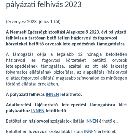
pályázati felhívás 2023
(érvényes: 2023. július 1-től)
A Nemzeti Egészségbiztosítási Alapkezelő 2023. évi pályázati
felhívása a tartósan betöltetlen háziorvosi és fogorvosi
körzeteket betöltő orvosok letelepedésének támogatására
A támogatás célja a legalább 12 hónapja betöltetlen
háziorvosi és fogorvosi körzeteket betöltő orvosok
letelepedésének támogatása, ezáltal az ott élő lakosság
folyamatos ellátásának biztosítása, az alapellátás (háziorvosi
ellátás; fogorvosi ellátás) magasabb színvonalon és minőségen
történő ellátása érdekében.
A pályázati felhívás
INNEN
letölthető.
Adatkezelési tájékoztató letelepedési támogatásra kiírt
pályázathoz
INNEN
letölthető.
Betöltetlen
háziorvosi
szolgálatok listája
INNEN
érhető el.
Betöltetlen
fogorvosi
szolgálatok listája
INNEN
érhető el.