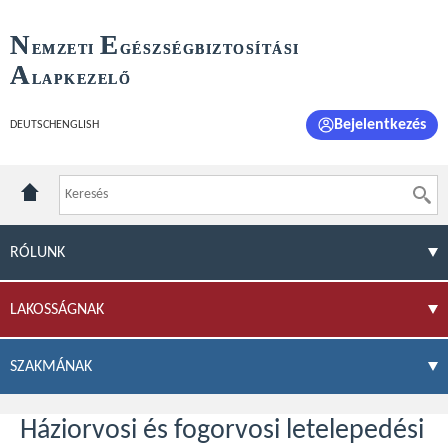
N
E
EMZETI
GÉSZSÉGBIZTOSÍTÁSI
A
LAPKEZELŐ
Bejelentkezés
DEUTSCH
ENGLISH
RÓLUNK
LAKOSSÁGNAK
SZAKMÁNAK
Háziorvosi és fogorvosi letelepedési