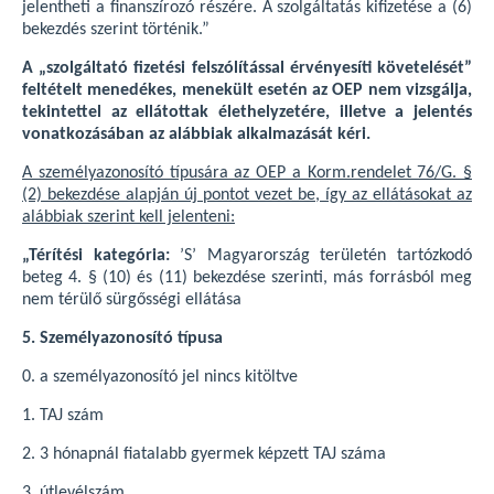
jelentheti a finanszírozó részére. A szolgáltatás kifizetése a (6)
bekezdés szerint történik.”
A „szolgáltató fizetési felszólítással érvényesíti követelését”
feltételt menedékes, menekült esetén az OEP nem vizsgálja,
tekintettel az ellátottak élethelyzetére, illetve a jelentés
vonatkozásában az alábbiak alkalmazását kéri.
A személyazonosító típusára az OEP a Korm.rendelet 76/G. §
(2) bekezdése alapján új pontot vezet be, így az ellátásokat az
alábbiak szerint kell jelenteni:
„Térítési kategória:
’S’ Magyarország területén tartózkodó
beteg 4. § (10) és (11) bekezdése szerinti, más forrásból meg
nem térülő sürgősségi ellátása
5. Személyazonosító típusa
0. a személyazonosító jel nincs kitöltve
1. TAJ szám
2. 3 hónapnál fiatalabb gyermek képzett TAJ száma
3. útlevélszám