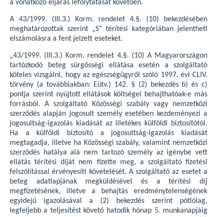
a vonatkozó eljárás lefolytatását követően.
A 43/1999. (III.3.) Korm. rendelet 4.§. (10) bekezdésében
meghatározottak szerint „S” térítési kategóriában jelentheti
elszámolásra a fent jelzett eseteket.
„43/1999. (III.3.) Korm. rendelet 4.§. (10) A Magyarországon
tartózkodó beteg sürgősségi ellátása esetén a szolgáltató
köteles vizsgálni, hogy az egészségügyről szóló 1997. évi CLIV.
törvény (a továbbiakban: Eütv.) 142. § (2) bekezdés b) és c)
pontja szerint nyújtott ellátások költségei behajthatóak-e más
forrásból. A szolgáltató Közösségi szabály vagy nemzetközi
szerződés alapján jogosult személy esetében kezdeményezi a
jogosultság-igazolás kiadását az illetékes külföldi biztosítótól.
Ha a külföldi biztosító a jogosultság-igazolás kiadását
megtagadja, illetve ha Közösségi szabály, valamint nemzetközi
szerződés hatálya alá nem tartozó személy az igénybe vett
ellátás térítési díját nem fizette meg, a szolgáltató fizetési
felszólítással érvényesíti követelését. A szolgáltató az esetet a
beteg adatlapjának megküldésével és a térítési díj
megfizetésének, illetve a behajtás eredménytelenségének
egyidejű igazolásával a (2) bekezdés szerint pótlólag,
legfeljebb a teljesítést követő hatodik hónap 5. munkanapjáig