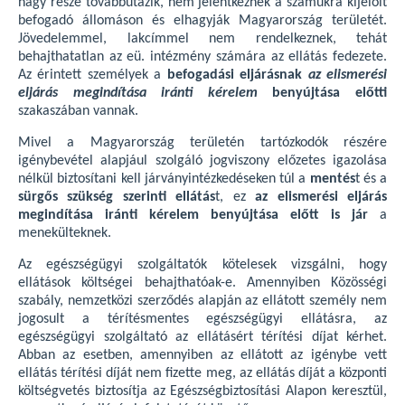
nagy része továbbutazik, nem jelentkeznek a számukra kijelölt
befogadó állomáson és elhagyják Magyarország területét.
Jövedelemmel, lakcímmel nem rendelkeznek, tehát
behajthatatlan az eü. intézmény számára az ellátás fedezete.
Az érintett személyek a
befogadási eljárásnak
az elismerési
eljárás megindítása iránti
kérelem
benyújtása előtti
szakaszában vannak.
Mivel a Magyarország területén tartózkodók részére
igénybevétel alapjául szolgáló jogviszony előzetes igazolása
nélkül biztosítani kell járványintézkedéseken túl a
mentés
t és a
sürgős szükség szerinti ellátás
t, ez
az elismerési eljárás
megindítása iránti kérelem benyújtása előtt is jár
a
menekülteknek.
Az egészségügyi szolgáltatók kötelesek vizsgálni, hogy
ellátások költségei behajthatóak-e. Amennyiben Közösségi
szabály, nemzetközi szerződés alapján az ellátott személy nem
jogosult a térítésmentes egészségügyi ellátásra, az
egészségügyi szolgáltató az ellátásért térítési díjat kérhet.
Abban az esetben, amennyiben az ellátott az igénybe vett
ellátás térítési díját nem fizette meg, az ellátás díját a központi
költségvetés biztosítja az Egészségbiztosítási Alapon keresztül,