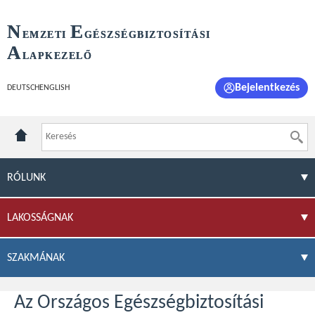
N
E
EMZETI
GÉSZSÉGBIZTOSÍTÁSI
A
LAPKEZELŐ
Bejelentkezés
DEUTSCH
ENGLISH
RÓLUNK
LAKOSSÁGNAK
SZAKMÁNAK
Az Országos Egészségbiztosítási