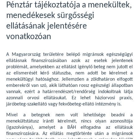
Pénztár tájékoztatója a menekültek,
menedékesek sürgősségi
ellátásának jelentésére
vonatkozóan
A Magyarország területére belépő migránsok egészségügyi
ellátásnak finanszírozásában azok az esetek jelentenek
problémát, amelyekben az ellátást igénylő beteg nem jutott el
az elismerését kérő státuszba, nem adott be kérelmet a
menekültügyi hatósághoz. Jellemzően a zöldhatáron elfogott
emberekről van szó, akik láthatóan rossz egészségi állapotban
vannak, ezért a határrendészet/rendőrség indokoltnak látja
azonnali orvosi ellátásukat. Ez lehet háziorvosi praxis,
járóbeteg-szakellátó vagy fekvőbeteg-ellátó intézmény is.
Mivel a betegnek nem volt lehetősége beadni a
menekültstátusz iránti kérelmét, nincs olyan azonosítója
(igazolványa), amelyet a BÁH elfogadna az ellátásuk
finanszírozására. Az ellátás megtörténte után a migránsok