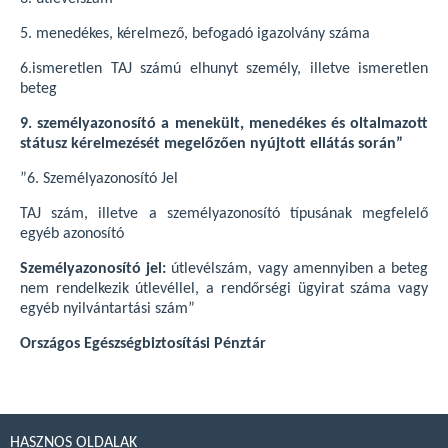
5. menedékes, kérelmező, befogadó igazolvány száma
6.ismeretlen TAJ számú elhunyt személy, illetve ismeretlen
beteg
9. személyazonosító a menekült, menedékes és oltalmazott
státusz kérelmezését megelőzően nyújtott ellátás során”
”6. Személyazonosító Jel
TAJ szám, illetve a személyazonosító típusának megfelelő
egyéb azonosító
Személyazonosító jel:
útlevélszám, vagy amennyiben a beteg
nem rendelkezik útlevéllel, a rendőrségi ügyirat száma vagy
egyéb nyilvántartási szám”
Országos Egészségbiztosítási Pénztár
HASZNOS OLDALAK