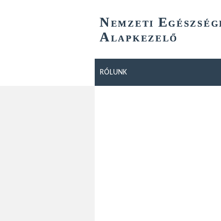
N
E
EMZETI
GÉSZSÉG
A
LAPKEZELŐ
RÓLUNK