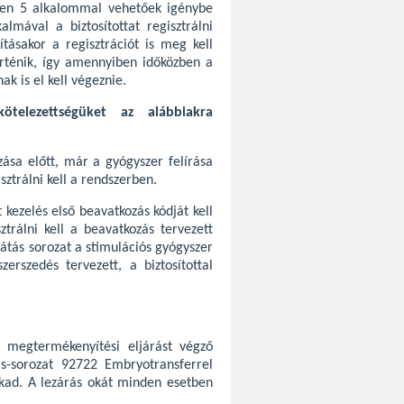
tben 5 alkalommal vehetőek igénybe
almával a biztosítottat regisztrálni
ításakor a regisztrációt is meg kell
történik, így amennyiben időközben a
nak is el kell végeznie.
kötelezettségüket az alábbiakra
ása előtt, már a gyógyszer felírása
isztrálni kell a rendszerben.
kezelés első beavatkozás kódját kell
trálni kell a beavatkozás tervezett
átás sorozat a stimulációs gyógyszer
rszedés tervezett, a biztosítottal
s megtermékenyítési eljárást végző
ás-sorozat 92722 Embryotransferrel
kad. A lezárás okát minden esetben