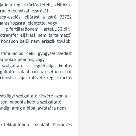
 le a regisztrációs tételt, a NEAK a
ráció technikai lezárását:
ségkezelési eljárást a záró 92722
anszírozásra jelentette, vagy
.fertilisationem artef.USG.dir.”
otransfer eljárást nem tartalmazó)
 6 hónapon belül nem érkezik további
 stimulációs célú gyógyszerszedést
zámolási jelentés, vagy
zolgáltató is regisztrálja. Fontos
lgáltató csak abban az esetben írhat
ienst a saját intézete regisztrációs
zségügyi szolgáltató részére azon a
sen, naponta küld a szolgáltató
addig, amíg a hiba javítására nem
ok tekintetében – az alábbi ütemezés