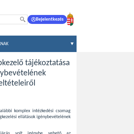
Bejelentkezés
ÁNAK
pkezelő tájékoztatása
nybevételének
ltételeiről
alábbi komplex intézkedési csomag
kezelési ellátások igénybevételének
ljárás volt igénybe vehető az