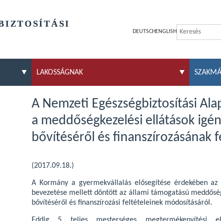
BIZTOSÍTÁSI
DEUTSCH
ENGLISH
LAKOSSÁGNAK
SZAKM
A Nemzeti Egészségbiztosítási Ala
a meddőségkezelési ellátások igé
bővítéséről és finanszírozásának fe
(2017.09.18.)
A Kormány a gyermekvállalás elősegítése érdekében az 
bevezetése mellett döntött az állami támogatású meddőség
bővítéséről és finanszírozási feltételeinek módosításáról.
Eddig 5 teljes mesterséges megtermékenyítési e