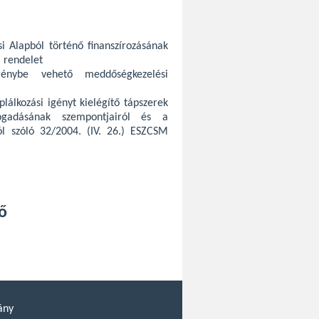
si Alapból történő finanszírozásának
. rendelet
génybe vehető meddőségkezelési
lálkozási igényt kielégítő tápszerek
fogadásának szempontjairól és a
l szóló 32/2004. (IV. 26.) ESZCSM
ő
ány