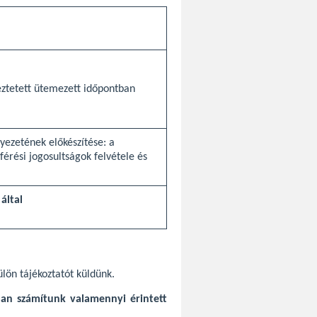
eztetett ütemezett időpontban
nyezetének előkészítése: a
férési jogosultságok felvétele és
által
lön tájékoztatót küldünk.
ában számítunk valamennyi érintett