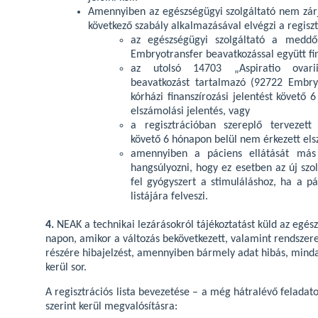
Amennyiben az egészségügyi szolgáltató nem zárja
következő szabály alkalmazásával elvégzi a regiszt
az egészségügyi szolgáltató a meddő
Embryotransfer beavatkozással együtt fin
az utolsó 14703 „Aspiratio ovarii p
beavatkozást tartalmazó (92722 Embry
kórházi finanszírozási jelentést követő
elszámolási jelentés, vagy
a regisztrációban szereplő tervezett
követő 6 hónapon belül nem érkezett els
amennyiben a páciens ellátását más s
hangsúlyozni, hogy ez esetben az új szo
fel gyógyszert a stimuláláshoz, ha a pác
listájára felveszi.
4.
NEAK a technikai lezárásokról tájékoztatást küld az egés
napon, amikor a változás bekövetkezett, valamint rendszere
részére hibajelzést, amennyiben bármely adat hibás, mind
kerül sor.
A regisztrációs lista bevezetése – a még hátralévő feladat
szerint kerül megvalósításra: