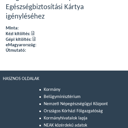
Egészségbiztosítási Kártya
igényléséhez
Minta:
Kézi kitöltés:
Gépi kitöltés:
eMagyarország:
Útmutató:
HASZNOS OLDALAK
Kormány
Belügyminisztérium
Nemzeti Népegészségügyi Központ
Országos Kórházi Főigazgatóság
Kormányhivatalok lapja
NEAK közérdekű adatok