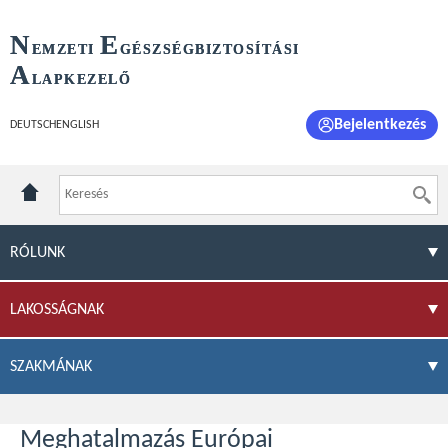
N
E
EMZETI
GÉSZSÉGBIZTOSÍTÁSI
A
LAPKEZELŐ
Bejelentkezés
DEUTSCH
ENGLISH
RÓLUNK
LAKOSSÁGNAK
SZAKMÁNAK
Meghatalmazás Európai