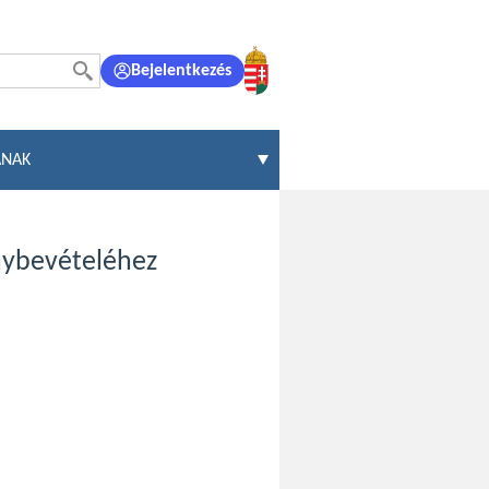
Bejelentkezés
ÁNAK
énybevételéhez