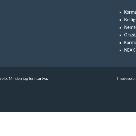
Korm
Belüg
Nemze
Orszá
Kormá
NEAK 
zelő. Minden jog fenntartva.
Impresszu