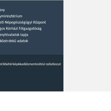
ány
yminisztérium
ti Népegészségügyi Központ
gos Kórházi Főigazgatóság
nyhivatalok lapja
közérdekű adatok
m
Oldaltérkép
Akadálymentesítési nyilatkozat