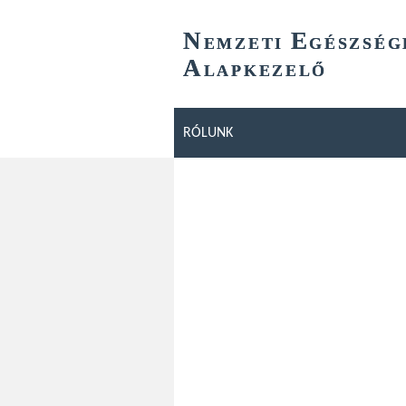
N
E
EMZETI
GÉSZSÉG
A
LAPKEZELŐ
RÓLUNK