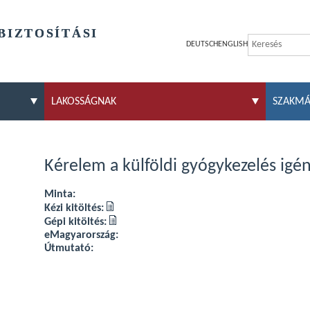
BIZTOSÍTÁSI
DEUTSCH
ENGLISH
LAKOSSÁGNAK
SZAKM
Kérelem a külföldi gyógykezelés ig
Minta:
Kézi kitöltés:
Gépi kitöltés:
eMagyarország:
Útmutató: