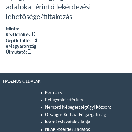
adatokat érintő lekérdezési
lehetősége/tiltakozás
Minta:
Kézi kitöltés:
Gépi kitöltés:
eMagyarország:
Útmutató:
HASZNOS OLDALAK
Kormány
Belügyminisztérium
Nemzeti Népegészségügyi Központ
Országos Kórházi Főigazgatóság
Kormányhivatalok lapja
NEAK közérdekű adatok