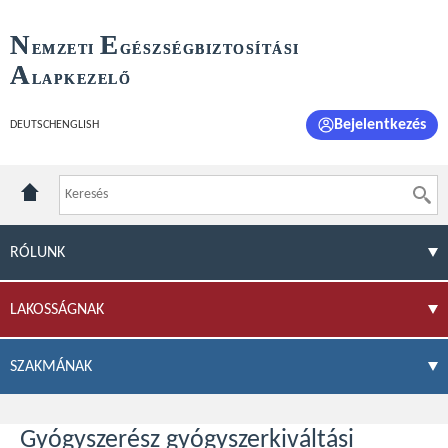
N
E
EMZETI
GÉSZSÉGBIZTOSÍTÁSI
A
LAPKEZELŐ
Bejelentkezés
DEUTSCH
ENGLISH
RÓLUNK
LAKOSSÁGNAK
SZAKMÁNAK
Gyógyszerész gyógyszerkiváltási