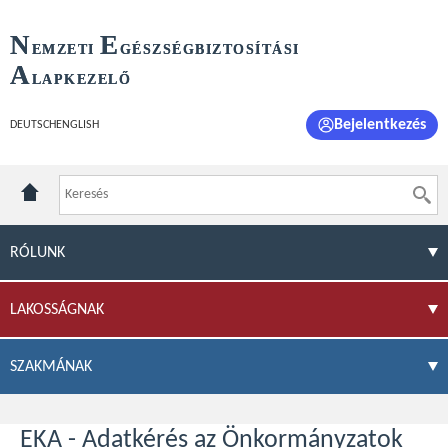
N
E
EMZETI
GÉSZSÉGBIZTOSÍTÁSI
A
LAPKEZELŐ
Bejelentkezés
DEUTSCH
ENGLISH
RÓLUNK
LAKOSSÁGNAK
SZAKMÁNAK
EKA - Adatkérés az Önkormányzatok