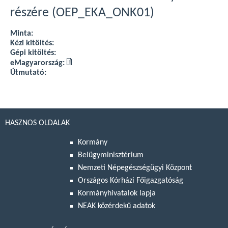
részére (OEP_EKA_ONK01)
Minta:
Kézi kitöltés:
Gépi kitöltés:
eMagyarország:
Útmutató:
HASZNOS OLDALAK
Kormány
Belügyminisztérium
Nemzeti Népegészségügyi Központ
Országos Kórházi Főigazgatóság
Kormányhivatalok lapja
NEAK közérdekű adatok