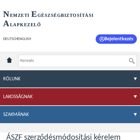
N
E
EMZETI
GÉSZSÉGBIZTOSÍTÁSI
A
LAPKEZELŐ
Bejelentkezés
DEUTSCH
ENGLISH
RÓLUNK
LAKOSSÁGNAK
SZAKMÁNAK
ÁSZF szerződésmódosítási kérelem