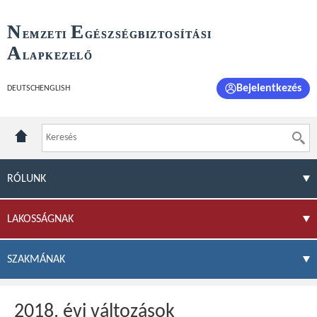
N
E
EMZETI
GÉSZSÉGBIZTOSÍTÁSI
A
LAPKEZELŐ
Bejelentkezés
DEUTSCH
ENGLISH
RÓLUNK
LAKOSSÁGNAK
SZAKMÁNAK
2018. évi változások