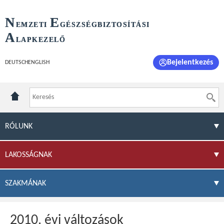
N
E
EMZETI
GÉSZSÉGBIZTOSÍTÁSI
A
LAPKEZELŐ
Bejelentkezés
DEUTSCH
ENGLISH
RÓLUNK
LAKOSSÁGNAK
SZAKMÁNAK
2010. évi változások