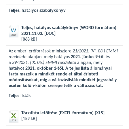
Teljes, hatályos szabálykönyv
Teljes, hatályos szabálykönyv (WORD formátum)
2021.11.03.
[DOC]
[868 kB]
Az emberi erőforrások minisztere
21/2021. (VI. 08.) EMMI
rendelete
alapján, mely hatályos
2021. június 9-től
és
a
39/2021. (IX. 06.) EMMI rendelete
alapján, mely
hatályos
2021. október 1-től. A teljes lista állományai
tartalmazzák a mindkét rendelet által érintett
módosításokat, míg a változáslisták mindkét jogszabály
esetén külön-külön szerepeltetik a változásokat.
Teljes listák
Törzslista letöltése (EXCEL formátum)
[XLS]
[159 kB]