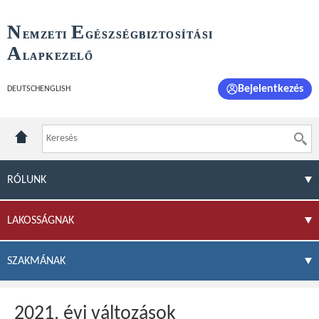
N
E
EMZETI
GÉSZSÉGBIZTOSÍTÁSI
A
LAPKEZELŐ
Bejelentkezés
DEUTSCH
ENGLISH
RÓLUNK
LAKOSSÁGNAK
SZAKMÁNAK
2021. évi változások